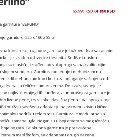
erlino”
Originalna
Trenutna
65.990
RSD
61.990
RSD
cena
cena
 garnitura “BERLINO”
je
je:
bila:
61.990 RSD.
ije garniture: 225 x 160 x 85 cm
65.990 RSD.
vna konstrukcija ugaone garniture je bukovo drvo sa ramnim
 koji je izrađen od iverice i lesonita. Sedište i naslon
nja su elastični, izrađeni od val opruga sa najkvalitetnijim
m slojem sundjera. Garnitura poseduje i mehanizam na
čenje- lif mehanizam kao i kutiju za odlaganje sačinjenu od
g drveta sa čeličnim amortizerima. Deo za spavanje je
n od najkvalitetnijeg HR sunđera, a unutrašnjost garniture je
dno livene pene, tzv.visoko elastična pena + val opruga koje
ički pružaju savršenu adaptaciju na prirodnu krivinu kičme,
 optimalnu podršku celom telu. Garnitura je modularna sa
ošću zamene ugla. Nogari su u boji drveta sa mogućnošću
a boje nogara. Celokupna garnitura je presvučena
litetnijim mebl štofom, sa odabirom i drugih dezena.