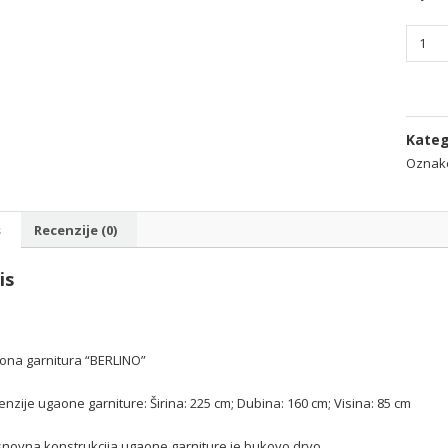
Ugaon
garnit
"Berli
količin
Kateg
Oznak
s
Recenzije (0)
is
ona garnitura “BERLINO”
nzije ugaone garniture: Širina: 225 cm; Dubina: 160 cm; Visina: 85 cm
snovna konstrukcija ugaone garniture je bukovo drvo.