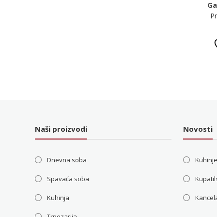
Ga
Pr
Naši proizvodi
Novosti
Dnevna soba
Kuhinje
Spavaća soba
Kupatil
Kuhinja
Kancela
Trpezarija