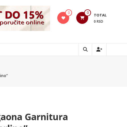
0
0
TOTAL
0 RSD
ino”
aona Garnitura