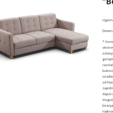
“B
Ugaona
Dimenz
* Osno
okvirom
oslanja
gornji
razvla
bukovo
izrađe
od hla
zajedn
dajući
mogućn
biranj
najkva