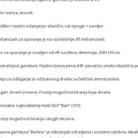
m: iverica, lesonit.
dište i naslon oslanjanja: elastični, val opruge + sundjer.
ehanizam za spavanje je na razvlačenje (lif mehanizam).
o za spavanje je izradjen od HR sunđera, dimenzija: 200×130 cm.
utrašnjost garniture: hladno livena pena (HR- pena) tzv.visoko elastična p
tija za odlaganje je od bukovog drveta sa čeličnim amortizerima.
gari: drveni (rovere). Postoji mogućnost biranja boje drveta.
esvlaka: najkvalitetniji mebl štof “Bari” (101);
stoji mogućnost biranja i drugih dezena.
aona garnitura “Berlino” je stilizacijski odradjena i izuzetno udobna. Idea