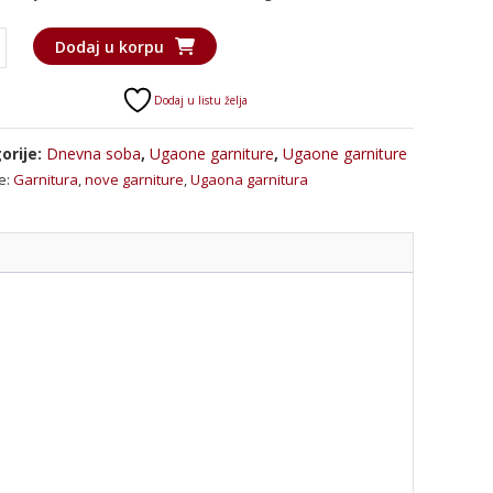
a
Dodaj u korpu
ura
no"
Dodaj u listu želja
a
orije:
Dnevna soba
,
Ugaone garniture
,
Ugaone garniture
e:
Garnitura
,
nove garniture
,
Ugaona garnitura