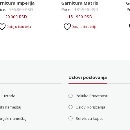
rnitura Imperija
Garnitura Matrix
G
Originalna
Originalna
ice:
186.800
RSD
Price:
181.990
RSD
P
Trenutna
cena
Trenutna
cena
120.000
RSD
151.990
RSD
cena
je
cena
je
Dodaj u listu želja
Dodaj u listu želja
je:
bila:
je:
bila:
120.000 RSD.
186.800 RSD.
151.990 RSD.
181.990 RSD.
Uslovi poslovanja
 – izrada
Politika Privatnosti
ski nameštaj
Uslovi korišćenja
rijski nameštaj
Servis za kupce