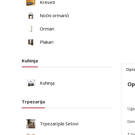
Kreveti
Noćni ormarići
Ormari
Plakari
Kuhinja
Opi
Kuhinja
Op
Trpezarija
Uga
Dime
Trpezarijski Setovi
* O