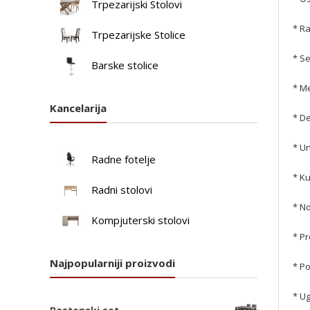
Trpezarijski Stolovi
* Ra
Trpezarijske Stolice
* Se
Barske stolice
* M
Kancelarija
* De
* Un
Radne fotelje
* Ku
Radni stolovi
* No
Kompjuterski stolovi
* Pr
Najpopularniji proizvodi
* Po
* Ug