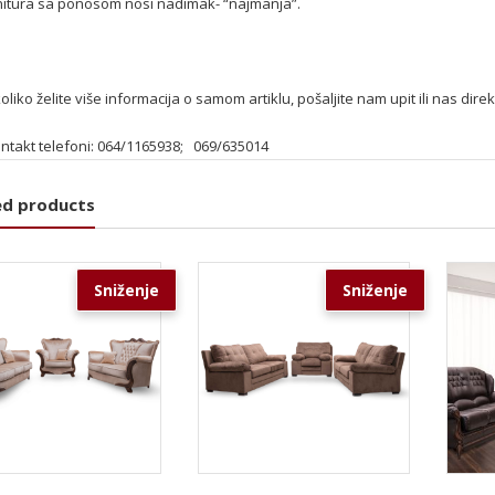
nitura sa ponosom nosi nadimak- “najmanja”.
oliko želite više informacija o samom artiklu, pošaljite nam upit ili nas dir
ntakt telefoni: 064/1165938; 069/635014
ed products
Sniženje
Sniženje