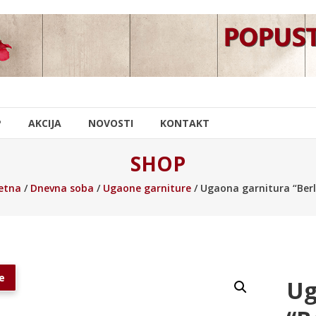
P
AKCIJA
NOVOSTI
KONTAKT
SHOP
etna
/
Dnevna soba
/
Ugaone garniture
/ Ugaona garnitura “Berl
e
Ug