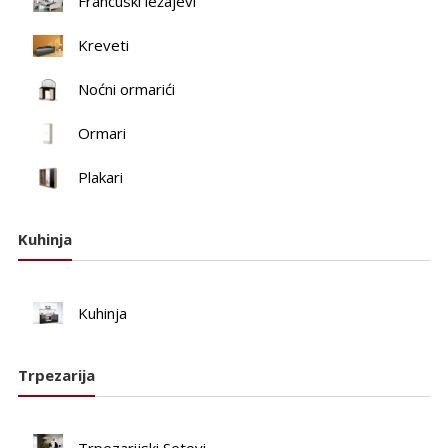
Francuski ležajevi
Kreveti
Noćni ormarići
Ormari
Plakari
Kuhinja
Kuhinja
Trpezarija