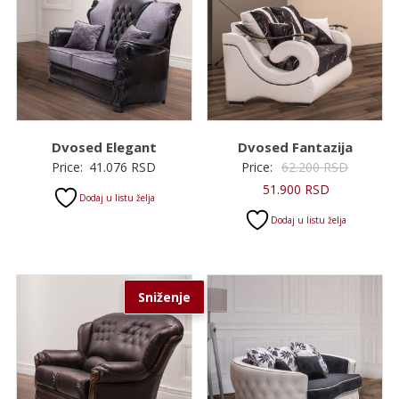
Dvosed Elegant
Dvosed Fantazija
Original
Price:
41.076
RSD
Price:
62.200
RSD
Trenutna
cena
51.900
RSD
Dodaj u listu želja
cena
je
Dodaj u listu želja
je:
bila:
51.900 RSD.
62.200 R
Sniženje