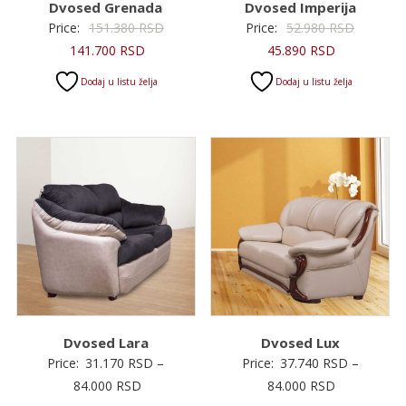
Dvosed Grenada
Dvosed Imperija
Originalna
Original
Price:
151.380
RSD
Price:
52.980
RSD
Trenutna
cena
Trenutna
cena
141.700
RSD
45.890
RSD
cena
je
cena
je
Dodaj u listu želja
Dodaj u listu želja
je:
bila:
je:
bila:
141.700 RSD.
151.380 RSD.
45.890 RSD.
52.980 R
Dvosed Lara
Dvosed Lux
Price:
31.170
RSD
–
Price:
37.740
RSD
–
Raspon
Raspon
84.000
RSD
84.000
RSD