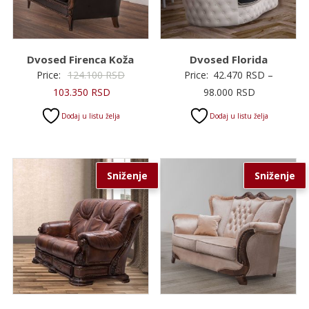
Dvosed Firenca Koža
Dvosed Florida
Originalna
Price:
124.100
RSD
Price:
42.470
RSD
–
Trenutna
cena
Raspon
103.350
RSD
98.000
RSD
cena
je
cena:
Dodaj u listu želja
Dodaj u listu želja
je:
bila:
od
103.350 RSD.
124.100 RSD.
42.470 RSD
do
Sniženje
Sniženje
98.000 RSD