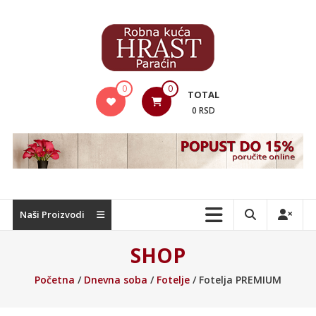
Skip
to
content
Hrast
0
0
TOTAL
Nameštaj
0 RSD
Naši Proizvodi
SHOP
Početna
/
Dnevna soba
/
Fotelje
/ Fotelja PREMIUM