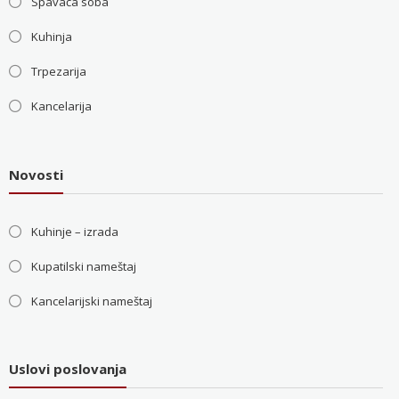
Spavaća soba
Kuhinja
Trpezarija
Kancelarija
Novosti
Kuhinje – izrada
Kupatilski nameštaj
Kancelarijski nameštaj
Uslovi poslovanja