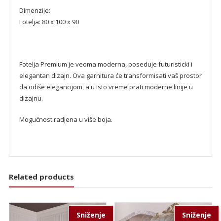
Dimenzije:
Fotelja: 80 x 100 x 90
Fotelja Premium je veoma moderna, poseduje futuristicki i
elegantan dizajn. Ova garnitura će transformisati vaš prostor
da odiše elegancijom, a u isto vreme prati moderne linije u
dizajnu.
Mogućnost radjena u više boja.
Related products
Sniženje
Sniženje