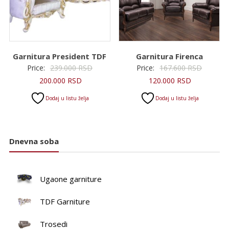
Garnitura President TDF
Garnitura Firenca
Originalna
Original
Price:
239.000
RSD
Price:
167.600
RSD
Trenutna
cena
Trenutna
cena
200.000
RSD
120.000
RSD
cena
je
cena
je
Dodaj u listu želja
Dodaj u listu želja
je:
bila:
je:
bila:
200.000 RSD.
239.000 RSD.
120.000 RS
167.600
Dnevna soba
Ugaone garniture
TDF Garniture
Trosedi