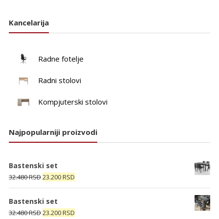
Kancelarija
Radne fotelje
Radni stolovi
Kompjuterski stolovi
Najpopularniji proizvodi
Bastenski set
Originalna
Trenutna
32.480
RSD
23.200
RSD
cena
cena
je
je:
Bastenski set
bila:
23.200 RSD.
Originalna
Trenutna
32.480
RSD
23.200
RSD