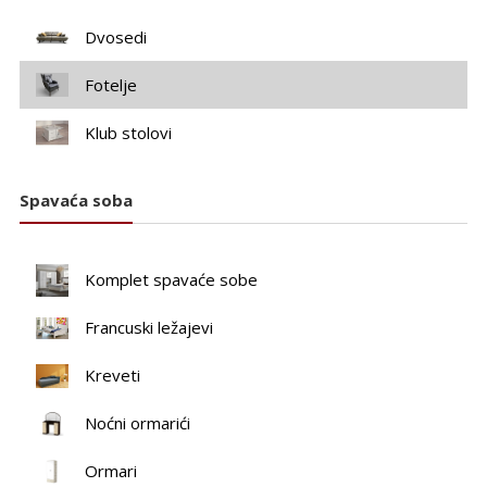
Dvosedi
Fotelje
Klub stolovi
Spavaća soba
Komplet spavaće sobe
Francuski ležajevi
Kreveti
Noćni ormarići
Ormari