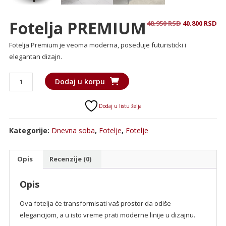
Fotelja PREMIUM
Originalna
Tr
48.950
RSD
40.800
RSD
cena
ce
Fotelja Premium je veoma moderna, poseduje futuristicki i
je
je:
elegantan dizajn.
bila:
40
48.950 RSD.
Fotelja
Dodaj u korpu
PREMIUM
količina
Dodaj u listu želja
Kategorije:
Dnevna soba
,
Fotelje
,
Fotelje
Opis
Recenzije (0)
Opis
Ova fotelja će transformisati vaš prostor da odiše
elegancijom, a u isto vreme prati moderne linije u dizajnu.