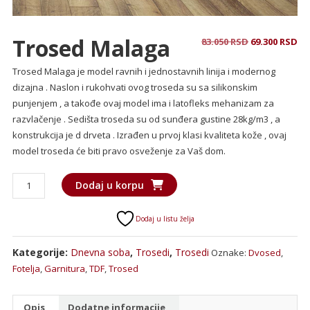
Trosed Malaga
Originalna
Tr
83.050
RSD
69.300
RSD
cena
ce
Trosed Malaga je model ravnih i jednostavnih linija i modernog
je
je:
dizajna . Naslon i rukohvati ovog troseda su sa silikonskim
bila:
69
punjenjem , a takođe ovaj model ima i latofleks mehanizam za
83.050 RSD.
razvlačenje . Sedišta troseda su od sunđera gustine 28kg/m3 , a
konstrukcija je d drveta . Izrađen u prvoj klasi kvaliteta kože , ovaj
model troseda će biti pravo osveženje za Vaš dom.
Trosed
Dodaj u korpu
Malaga
količina
Dodaj u listu želja
Kategorije:
Dnevna soba
,
Trosedi
,
Trosedi
Oznake:
Dvosed
,
Fotelja
,
Garnitura
,
TDF
,
Trosed
Opis
Dodatne informacije