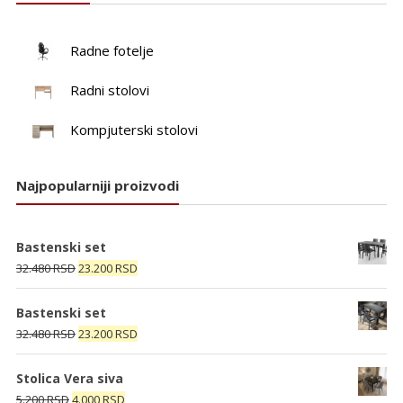
Radne fotelje
Radni stolovi
Kompjuterski stolovi
Najpopularniji proizvodi
Bastenski set
Originalna
Trenutna
32.480
RSD
23.200
RSD
cena
cena
je
je:
Bastenski set
bila:
23.200 RSD.
Originalna
Trenutna
32.480
RSD
23.200
RSD
32.480 RSD.
cena
cena
je
je:
Stolica Vera siva
bila:
23.200 RSD.
Originalna
Trenutna
5.200
RSD
4.000
RSD