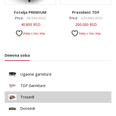
Fotelja PREMIUM
President TDF
Originalna
Original
Price:
48.950
RSD
Price:
273.000
RSD
Trenutna
cena
Trenutna
cena
40.800
RSD
200.000
RSD
cena
je
cena
je
Dodaj u listu želja
Dodaj u listu želja
je:
bila:
je:
bila:
40.800 RSD.
48.950 RSD.
200.000 RS
273.000
Dnevna soba
Ugaone garniture
TDF Garniture
Trosedi
Dvosedi