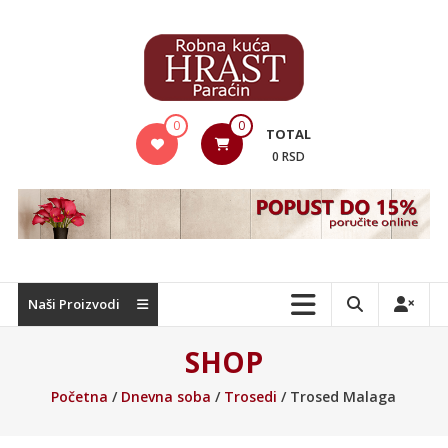
Skip
to
content
Hrast
0
0
TOTAL
Nameštaj
0 RSD
Naši Proizvodi
SHOP
Početna
/
Dnevna soba
/
Trosedi
/ Trosed Malaga