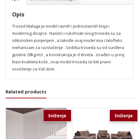
Opis
Trosed Malaga je model ravnih i jednostavnih linija i
modernog dizajna . Naslon i rukohvati ovog troseda su sa
silikonskim punjenjem , a takođe ovaj model ima i latofleks
mehanizam za razvlačenje . Sedišta troseda su od sunđera
gustine 28kg/m3 , a konstrukcija je d drveta . Izrađen u prvoj
klasi kvaliteta kože , ovaj model troseda će biti pravo
osveženje za Vaš dom.
Related products
Sniženje
Sniženje