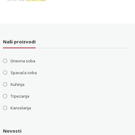
5.200 RSD.
cena
cena
je
je:
bila:
36.000 RSD.
48.000 RSD.
Naši proizvodi
Dnevna soba
Spavaća soba
Kuhinja
Trpezarija
Kancelarija
Novosti