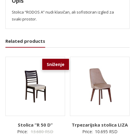
Opis
Stolica “RODOS A” nudi klasičan, ali sofisticiran izgled za
svaki prostor.
Related products
Sniženje
Stolica “R 50 D”
Trpezarijska stolica LIZA
Originalna
Price:
13.680
RSD
Price:
10.695
RSD