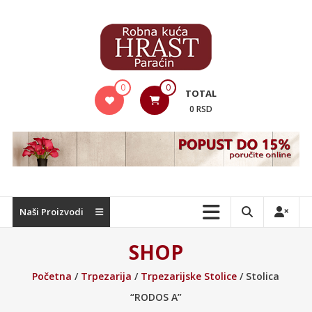
Skip
to
content
Hrast
0
0
TOTAL
Nameštaj
0 RSD
Naši Proizvodi
SHOP
Početna
/
Trpezarija
/
Trpezarijske Stolice
/ Stolica
“RODOS A”