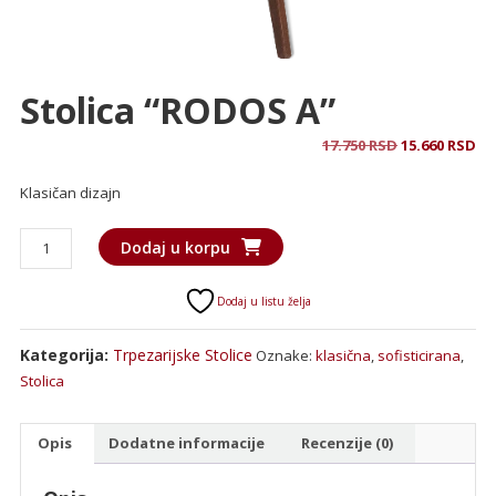
Stolica “RODOS A”
Originalna
Tr
17.750
RSD
15.660
RSD
cena
ce
Klasičan dizajn
je
je:
bila:
15
Stolica
17.750 RSD.
Dodaj u korpu
"RODOS
A"
Dodaj u listu želja
količina
Kategorija:
Trpezarijske Stolice
Oznake:
klasična
,
sofisticirana
,
Stolica
Opis
Dodatne informacije
Recenzije (0)