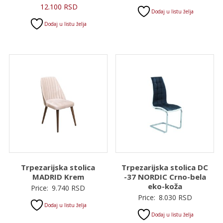
Trenutna
cena
12.100
RSD
Dodaj u listu želja
cena
je
Dodaj u listu želja
je:
bila:
12.100 RSD.
13.680 RSD.
Trpezarijska stolica
Trpezarijska stolica DC
MADRID Krem
-37 NORDIC Crno-bela
eko-koža
Price:
9.740
RSD
Price:
8.030
RSD
Dodaj u listu želja
Dodaj u listu želja