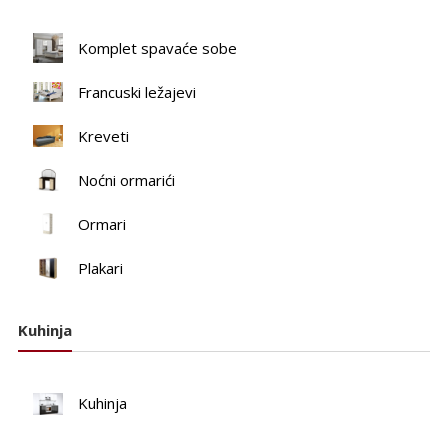
Komplet spavaće sobe
Francuski ležajevi
Kreveti
Noćni ormarići
Ormari
Plakari
Kuhinja
Kuhinja