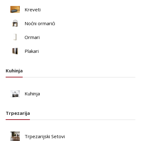
Kreveti
Noćni ormarići
Ormari
Plakari
Kuhinja
Kuhinja
Trpezarija
Trpezarijski Setovi