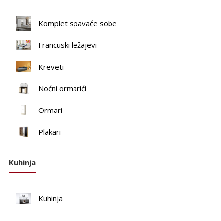
Komplet spavaće sobe
Francuski ležajevi
Kreveti
Noćni ormarići
Ormari
Plakari
Kuhinja
Kuhinja