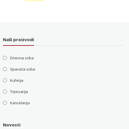
5.200 RSD.
cena
cena
je
je:
bila:
36.000 RSD.
48.000 RSD.
Naši proizvodi
Dnevna soba
Spavaća soba
Kuhinja
Trpezarija
Kancelarija
Novosti