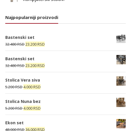
Najpopularniji proizvodi
Bastenski set
Originalna
Trenutna
32.480
RSD
23.200
RSD
cena
cena
je
je:
Bastenski set
bila:
23.200 RSD.
Originalna
Trenutna
32.480
RSD
23.200
RSD
32.480 RSD.
cena
cena
je
je:
Stolica Vera siva
bila:
23.200 RSD.
Originalna
Trenutna
5.200
RSD
4.000
RSD
32.480 RSD.
cena
cena
je
je:
Stolica Nuna bez
bila:
4.000 RSD.
Originalna
Trenutna
5.200
RSD
4.000
RSD
5.200 RSD.
cena
cena
je
je:
Ekon set
bila:
4.000 RSD.
Originalna
Trenutna
48.000
RSD
36.000
RSD