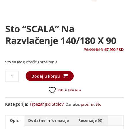
Sto “SCALA” Na
Razvlačenje 140/180 X 90
Originalna
Tr
76.990
RSD
67.990
RSD
cena
ce
Sto sa mogućnošću proširenja
je
je:
bila:
67
Sto
76.990 RSD.
Dodaj u korpu
"SCALA"
na
Dodaj u listu želja
razvlačenje
140/180
Kategorija:
Trpezarijski Stolovi
Oznake:
proširiv
,
Sto
x
90
količina
Opis
Dodatne informacije
Recenzije (0)