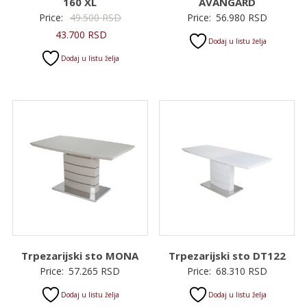
160 XL
AVANGARD
Originalna
Price:
49.500
RSD
Price:
56.980
RSD
Trenutna
cena
43.700
RSD
Dodaj u listu želja
cena
je
Dodaj u listu želja
je:
bila:
43.700 RSD.
49.500 RSD.
Trpezarijski sto MONA
Trpezarijski sto DT122
Price:
57.265
RSD
Price:
68.310
RSD
Dodaj u listu želja
Dodaj u listu želja