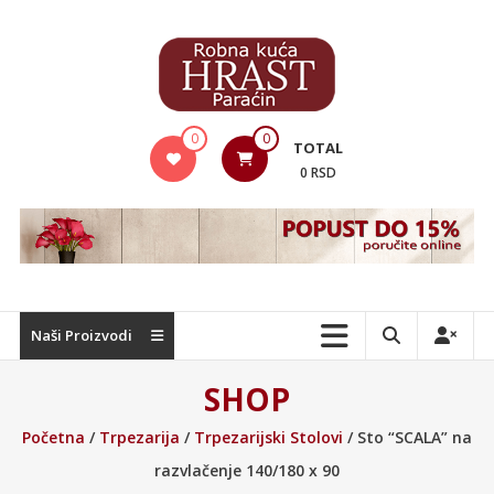
Skip
to
content
Hrast
0
0
TOTAL
Nameštaj
0 RSD
Naši Proizvodi
SHOP
Početna
/
Trpezarija
/
Trpezarijski Stolovi
/ Sto “SCALA” na
razvlačenje 140/180 x 90