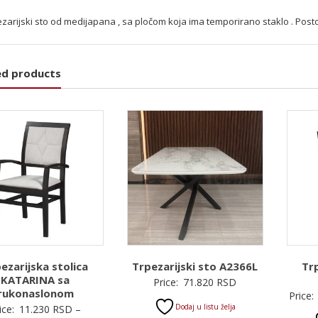
zarijski sto od medijapana , sa pločom koja ima temporirano staklo . Post
ed products
ezarijska stolica
Trpezarijski sto A2366L
Trp
KATARINA sa
Price:
71.820
RSD
rukonaslonom
Price:
Dodaj u listu želja
ice:
11.230
RSD
–