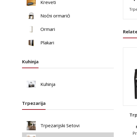
Kreveti
Trpe
Noćni ormarići
Ormari
Relat
Plakari
Kuhinja
Kuhinja
Trpezarija
Trp
Trpezarijski Setovi
Pr