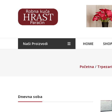
Skip
to
Hrast
content
Nameštaj
Naši Proizvodi
HOME
SHO
Početna
/
Trpezari
Dnevna soba