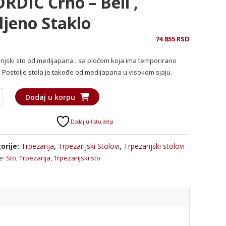
RDIC Crno – Beli ,
ljeno Staklo
74.855
RSD
rijski sto od medijapana , sa pločom koja ima temporirano
 . Postolje stola je takođe od medijapana u visokom sjaju.
ijski
Dodaj u korpu
Dodaj u listu želja
C
orije:
Trpezarija
,
Trpezarijski Stolovi
,
Trpezarijski stolovi
e:
Sto
,
Trpezarija
,
Trpezarijski sto
o
a