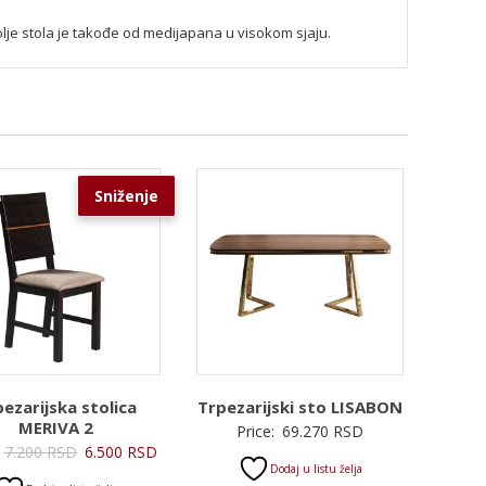
olje stola je takođe od medijapana u visokom sjaju.
Sniženje
ezarijska stolica
Trpezarijski sto LISABON
MERIVA 2
Price:
69.270
RSD
Originalna
Trenutna
7.200
RSD
6.500
RSD
Dodaj u listu želja
cena
cena