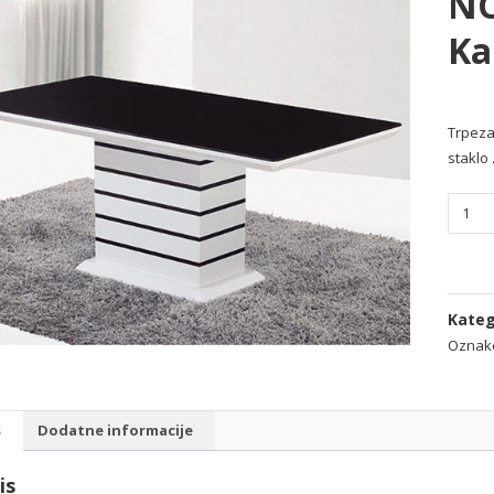
NO
Ka
Trpeza
staklo
Trpezar
sto
N-
166
NORDI
Kateg
Crno
Oznak
-
beli
,
s
Dodatne informacije
kaljen
staklo
is
količin