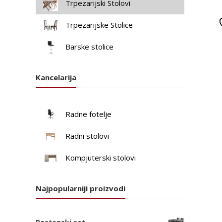
Trpezarijski Stolovi
Trpezarijske Stolice
Barske stolice
Kancelarija
Radne fotelje
Radni stolovi
Kompjuterski stolovi
Najpopularniji proizvodi