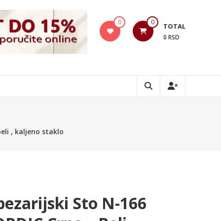
0
0
TOTAL
0 RSD
li , kaljeno staklo
pezarijski Sto N-166