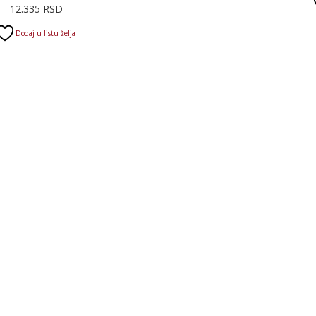
Raspon
12.335
RSD
cena:
Dodaj u listu želja
od
11.230 RSD
do
12.335 RSD