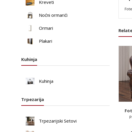
Kreveti
Fot
Noćni ormarići
Ormari
Relat
Plakari
Kuhinja
Kuhinja
Trpezarija
Fot
P
Trpezarijski Setovi