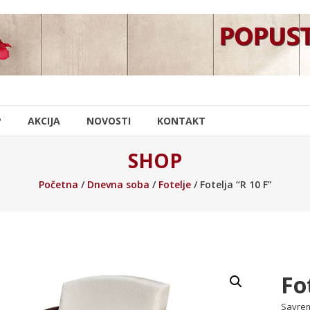
P
AKCIJA
NOVOSTI
KONTAKT
SHOP
Početna
/
Dnevna soba
/
Fotelje
/ Fotelja “R 10 F”
Fo
Savrem