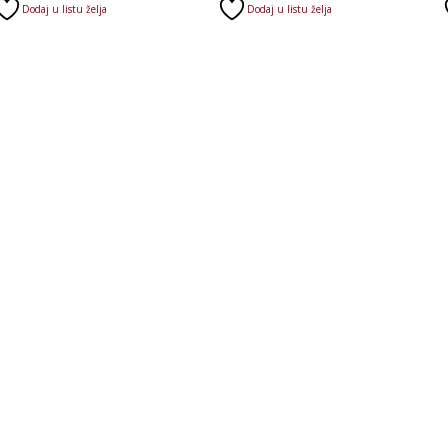
Dodaj u listu želja
Dodaj u listu želja
je:
bila:
je:
bila:
81.200 RSD.
97.550 RSD.
34.716 RSD.
37.290 RSD.