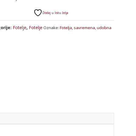
Dodaj u listu želja
orije:
Fotelje
,
Fotelje
Oznake:
Fotelja
,
savremena
,
udobna