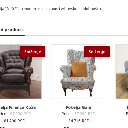
elja “R 10 F” sa modernim dizajnom i vrhunskom udobnošću.
ed products
Sniženje
Sniženje
elja Firenca Koža
Fotelja Gala
Originalna
Originalna
rice:
97.550
RSD
Price:
37.290
RSD
P
Trenutna
cena
Trenutna
cena
81.200
RSD
34.716
RSD
cena
je
cena
je