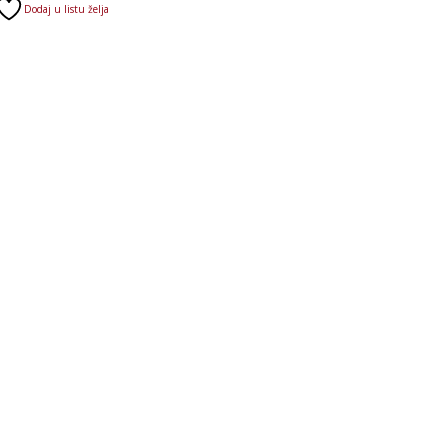
Dodaj u listu želja
je:
bila:
30.500 RSD.
36.550 RSD.