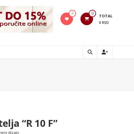
0
0
TOTAL
0 RSD
telja “R 10 F”
eni dizajn