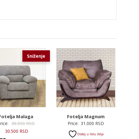
Sniženje
Fotelja Malaga
Fotelja Magnum
Originalna
rice:
36.550
RSD
Price:
31.000
RSD
Trenutna
cena
30.500
RSD
Dodaj u listu želja
cena
je