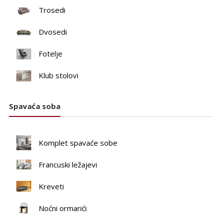
Trosedi
Dvosedi
Fotelje
Klub stolovi
Spavaća soba
Komplet spavaće sobe
Francuski ležajevi
Kreveti
Noćni ormarići