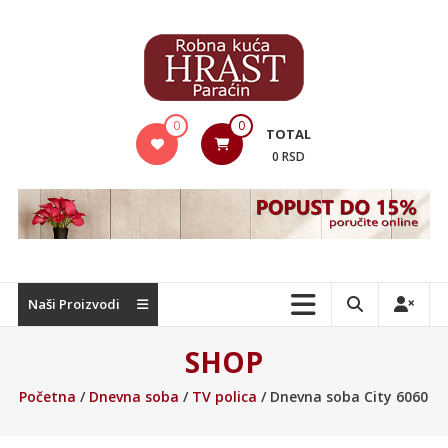
Skip
to
content
Hrast
0
0
TOTAL
Nameštaj
0 RSD
Naši Proizvodi
SHOP
Početna
/
Dnevna soba
/
TV polica
/ Dnevna soba City 6060