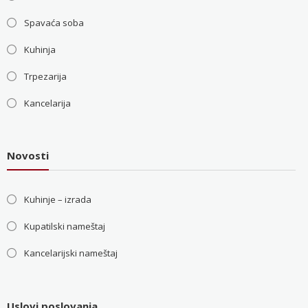
Spavaća soba
Kuhinja
Trpezarija
Kancelarija
Novosti
Kuhinje – izrada
Kupatilski nameštaj
Kancelarijski nameštaj
Uslovi poslovanja