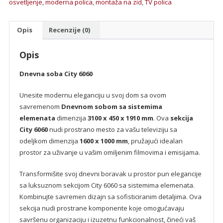
osvetljenje
,
moderna polica
,
montaža na zid
,
TV polica
Opis
Recenzije (0)
Opis
Dnevna soba City 6060
Unesite modernu eleganciju u svoj dom sa ovom
savremenom
Dnevnom sobom sa sistemima
elemenata
dimenzija
3100 x 450 x 1910 mm
. Ova
sekcija
City 6060
nudi prostrano mesto za vašu televiziju sa
odeljkom dimenzija
1600 x 1000 mm
, pružajući idealan
prostor za uživanje u vašim omiljenim filmovima i emisijama.
Transformišite svoj dnevni boravak u prostor pun elegancije
sa luksuznom sekcijom City 6060 sa sistemima elemenata.
Kombinujte savremen dizajn sa sofisticiranim detaljima. Ova
sekcija nudi prostrane komponente koje omogućavaju
savršenu organizaciju i izuzetnu funkcionalnost, čineći vaš