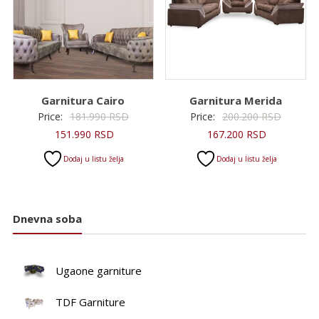
Garnitura Cairo
Garnitura Merida
Originalna
Original
Price:
181.990
RSD
Price:
200.200
RSD
Trenutna
cena
Trenutna
cena
151.990
RSD
167.200
RSD
cena
je
cena
je
Dodaj u listu želja
Dodaj u listu želja
je:
bila:
je:
bila:
151.990 RSD.
181.990 RSD.
167.200 RS
200.200
Dnevna soba
Ugaone garniture
TDF Garniture