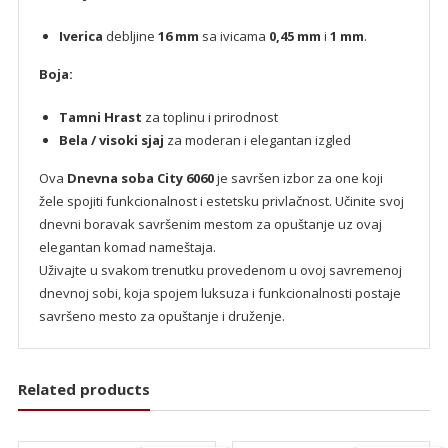
Iverica
debljine
16 mm
sa ivicama
0,45 mm
i
1 mm
.
Boja:
Tamni Hrast
za toplinu i prirodnost
Bela / visoki sjaj
za moderan i elegantan izgled
Ova
Dnevna soba City 6060
je savršen izbor za one koji
žele spojiti funkcionalnost i estetsku privlačnost. Učinite svoj
dnevni boravak savršenim mestom za opuštanje uz ovaj
elegantan komad nameštaja.
Uživajte u svakom trenutku provedenom u ovoj savremenoj
dnevnoj sobi, koja spojem luksuza i funkcionalnosti postaje
savršeno mesto za opuštanje i druženje.
Related products