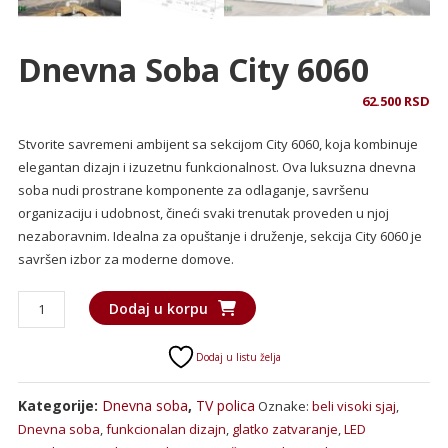
Dnevna Soba City 6060
62.500
RSD
Stvorite savremeni ambijent sa sekcijom City 6060, koja kombinuje
elegantan dizajn i izuzetnu funkcionalnost. Ova luksuzna dnevna
soba nudi prostrane komponente za odlaganje, savršenu
organizaciju i udobnost, čineći svaki trenutak proveden u njoj
nezaboravnim. Idealna za opuštanje i druženje, sekcija City 6060 je
savršen izbor za moderne domove.
Dnevna
Dodaj u korpu
soba
City
Dodaj u listu želja
6060
količina
Kategorije:
Dnevna soba
,
TV polica
Oznake:
beli visoki sjaj
,
Dnevna soba
,
funkcionalan dizajn
,
glatko zatvaranje
,
LED