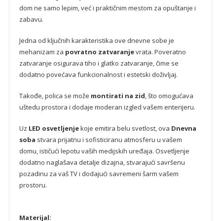
dom ne samo lepim, već i praktičnim mestom za opuštanje i
zabavu.
Jedna od ključnih karakteristika ove dnevne sobe je
mehanizam za
povratno zatvaranje
vrata. Poveratno
zatvaranje osigurava tiho i glatko zatvaranje, čime se
dodatno povećava funkcionalnost i estetski doživljaj.
Takođe, polica se može
montirati na zid
, što omogućava
uštedu prostora i dodaje moderan izgled vašem enterijeru.
Uz
LED osvetljenje
koje emitira belu svetlost, ova
Dnevna
soba
stvara prijatnu i sofisticiranu atmosferu u vašem
domu, ističući lepotu vaših medijskih uređaja. Osvetljenje
dodatno naglašava detalje dizajna, stvarajući savršenu
pozadinu za vaš TV i dodajući savremeni šarm vašem
prostoru.
Materijal: