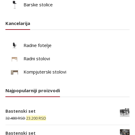
Barske stolice
Kancelarija
Radne fotelje
Radni stolovi
Kompjuterski stolovi
Najpopularniji proizvodi
Bastenski set
Originalna
Trenutna
32.480
RSD
23.200
RSD
cena
cena
je
je:
Bastenski set