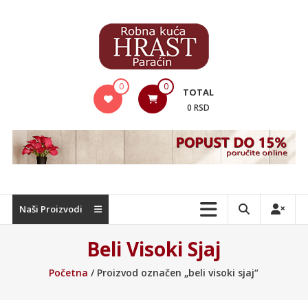
Skip
to
content
Hrast
0
0
TOTAL
Nameštaj
0 RSD
Naši Proizvodi
Beli Visoki Sjaj
Početna
/ Proizvod označen „beli visoki sjaj“