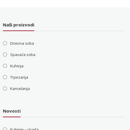
bila:
36.000 RSD.
48.000 RSD.
Naši proizvodi
Dnevna soba
Spavaća soba
Kuhinja
Trpezarija
Kancelarija
Novosti
Kuhinje – izrada