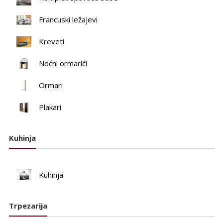
Francuski ležajevi
Kreveti
Noćni ormarići
Ormari
Plakari
Kuhinja
Kuhinja
Trpezarija