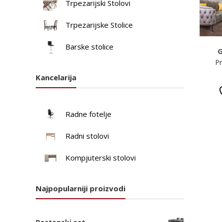
Trpezarijski Stolovi
Trpezarijske Stolice
Barske stolice
G
Pr
Kancelarija
Radne fotelje
Radni stolovi
Kompjuterski stolovi
Najpopularniji proizvodi