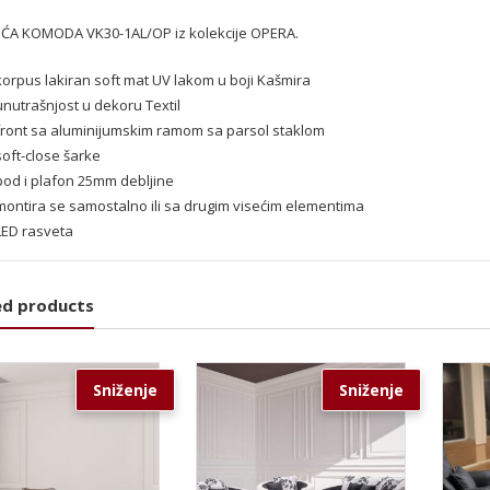
EĆA KOMODA VK30-1AL/OP iz kolekcije OPERA.
korpus lakiran soft mat UV lakom u boji Kašmira
unutrašnjost u dekoru Textil
front sa aluminijumskim ramom sa parsol staklom
soft-close šarke
pod i plafon 25mm debljine
montira se samostalno ili sa drugim visećim elementima
LED rasveta
ed products
Sniženje
Sniženje