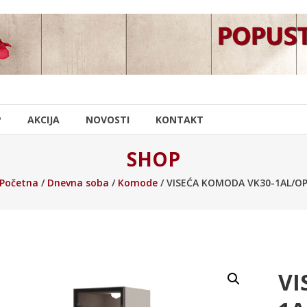
P
AKCIJA
NOVOSTI
KONTAKT
SHOP
Početna
/
Dnevna soba
/
Komode
/ VISEĆA KOMODA VK30-1AL/O
VI