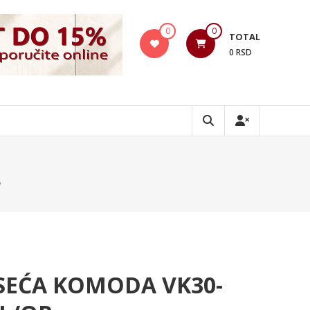
0
0
TOTAL
0 RSD
P
SEĆA KOMODA VK30-