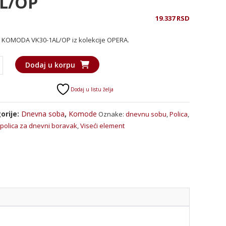
L/OP
19.337
RSD
 KOMODA VK30-1AL/OP iz kolekcije OPERA.
Dodaj u korpu
DA
Dodaj u listu želja
P
a
orije:
Dnevna soba
,
Komode
Oznake:
dnevnu sobu
,
Polica
,
 polica za dnevni boravak
,
Viseći element