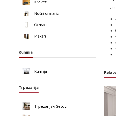
Kreveti
VIS
Noćni ormarići
Ormari
Plakari
Kuhinja
Kuhinja
Relat
Trpezarija
Trpezarijski Setovi