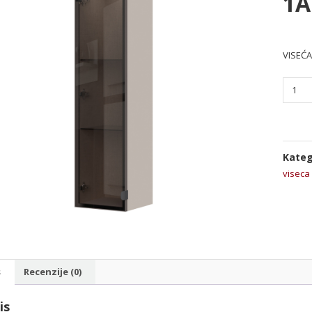
1A
VISEĆA
VISEĆA
KOMO
VK30-
1AL/O
količin
Kateg
viseca
s
Recenzije (0)
is