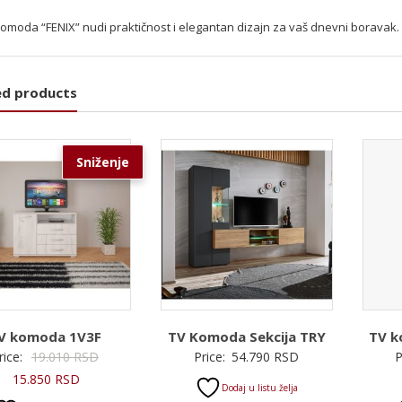
omoda “FENIX” nudi praktičnost i elegantan dizajn za vaš dnevni boravak.
ed products
Sniženje
V komoda 1V3F
TV Komoda Sekcija TRY
TV 
Originalna
rice:
19.010
RSD
Price:
54.790
RSD
P
Trenutna
cena
15.850
RSD
Dodaj u listu želja
cena
je