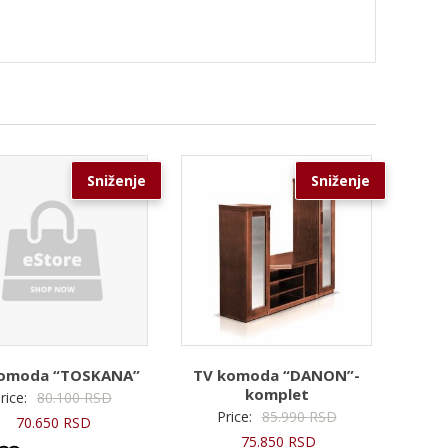
Sniženje
Sniženje
komoda “TOSKANA”
TV komoda “DANON”-
komplet
Originalna
rice:
80.100
RSD
Originalna
Price:
85.990
RSD
Trenutna
cena
70.650
RSD
Trenutna
cena
75.850
RSD
cena
je