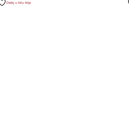
Dodaj u listu želja
je:
bila:
15.850 RSD.
19.010 RSD.