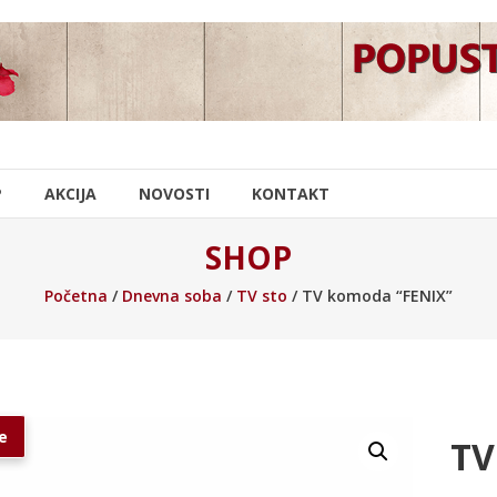
P
AKCIJA
NOVOSTI
KONTAKT
SHOP
Početna
/
Dnevna soba
/
TV sto
/ TV komoda “FENIX”
e
TV