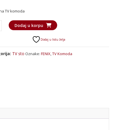
cena
cena
na TV komoda
je
je:
bila:
50.400 RSD.
57.100 RSD.
Dodaj u korpu
a
"
Dodaj u listu želja
a
orija:
TV sto
Oznake:
FENIX
,
TV Komoda