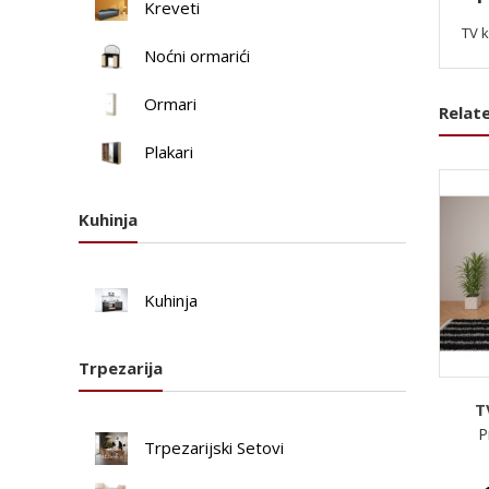
Kreveti
TV k
Noćni ormarići
Ormari
Relat
Plakari
Kuhinja
Kuhinja
Trpezarija
T
P
Trpezarijski Setovi