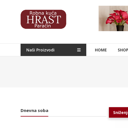
Skip
to
Hrast
content
Nameštaj
Naši Proizvodi
HOME
SHO
Dnevna soba
Sniženj