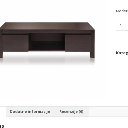
Moder
TV
komod
"FENIX
količin
Kateg
s
Dodatne informacije
Recenzije (0)
is