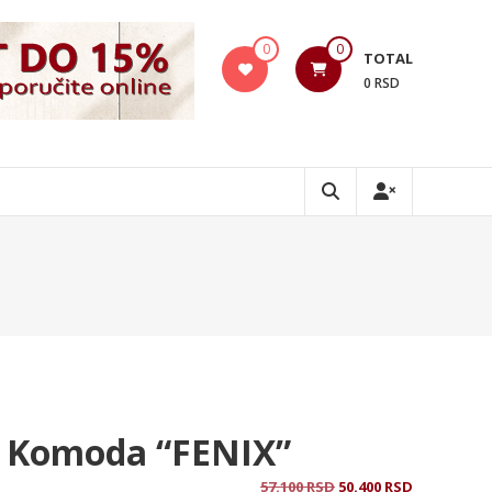
0
0
TOTAL
0 RSD
 Komoda “FENIX”
Originalna
Trenutna
57.100
RSD
50.400
RSD