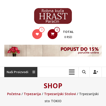
Skip
to
content
Hrast
0
0
TOTAL
Nameštaj
0 RSD
Naši Proizvodi
SHOP
Početna
/
Trpezarija
/
Trpezarijski Stolovi
/ Trpezarijski
sto TOKIO