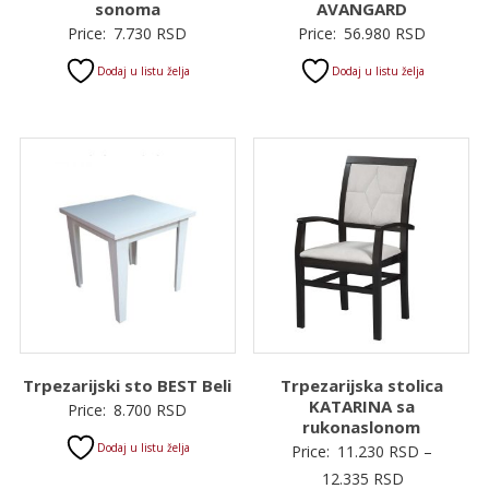
sonoma
AVANGARD
Price:
7.730
RSD
Price:
56.980
RSD
Dodaj u listu želja
Dodaj u listu želja
Trpezarijski sto BEST Beli
Trpezarijska stolica
KATARINA sa
Price:
8.700
RSD
rukonaslonom
Dodaj u listu želja
Price:
11.230
RSD
–
Raspon
12.335
RSD