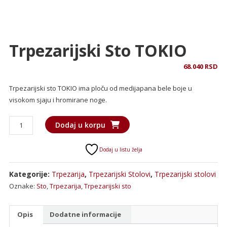
Trpezarijski Sto TOKIO
68.040
RSD
Trpezarijski sto TOKIO ima ploču od medijapana bele boje u
visokom sjaju i hromirane noge.
Trpezarijski
Dodaj u korpu
sto
TOKIO
Dodaj u listu želja
količina
Kategorije:
Trpezarija
,
Trpezarijski Stolovi
,
Trpezarijski stolovi
Oznake:
Sto
,
Trpezarija
,
Trpezarijski sto
Opis
Dodatne informacije