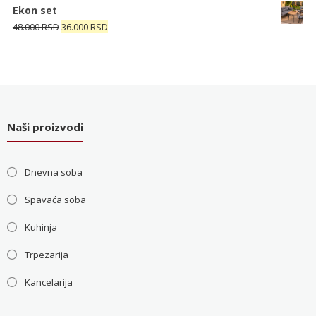
je
je:
Ekon set
bila:
4.000 RSD.
Originalna
Trenutna
48.000
RSD
36.000
RSD
5.200 RSD.
cena
cena
je
je:
bila:
36.000 RSD.
48.000 RSD.
Naši proizvodi
Dnevna soba
Spavaća soba
Kuhinja
Trpezarija
Kancelarija