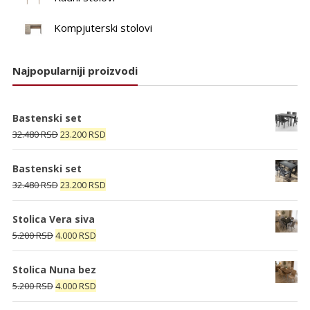
Kompjuterski stolovi
Najpopularniji proizvodi
Bastenski set
Originalna
Trenutna
32.480
RSD
23.200
RSD
cena
cena
je
je:
Bastenski set
bila:
23.200 RSD.
Originalna
Trenutna
32.480
RSD
23.200
RSD
32.480 RSD.
cena
cena
je
je:
Stolica Vera siva
bila:
23.200 RSD.
Originalna
Trenutna
5.200
RSD
4.000
RSD
32.480 RSD.
cena
cena
je
je:
Stolica Nuna bez
bila:
4.000 RSD.
Originalna
Trenutna
5.200
RSD
4.000
RSD
5.200 RSD.
cena
cena