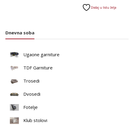
cena:
Dodaj u listu želja
od
11.230 RSD
do
Dnevna soba
12.335 RSD
Ugaone garniture
TDF Garniture
Trosedi
Dvosedi
Fotelje
Klub stolovi