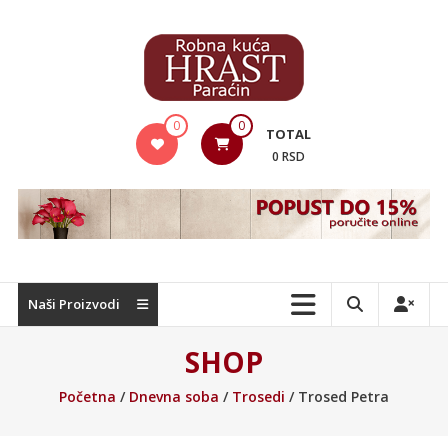
Skip
to
content
Hrast
0
0
TOTAL
Nameštaj
0 RSD
Naši Proizvodi
SHOP
Početna
/
Dnevna soba
/
Trosedi
/ Trosed Petra