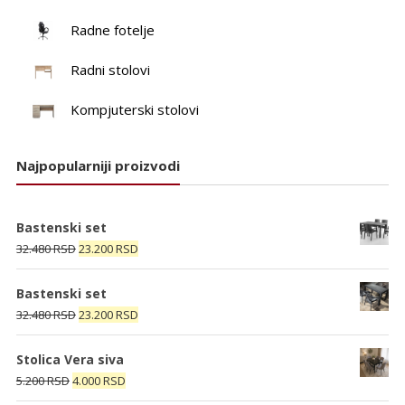
Radne fotelje
Radni stolovi
Kompjuterski stolovi
Najpopularniji proizvodi
Bastenski set
Originalna
Trenutna
32.480
RSD
23.200
RSD
cena
cena
je
je:
Bastenski set
bila:
23.200 RSD.
Originalna
Trenutna
32.480
RSD
23.200
RSD
32.480 RSD.
cena
cena
je
je:
Stolica Vera siva
bila:
23.200 RSD.
Originalna
Trenutna
5.200
RSD
4.000
RSD
32.480 RSD.
cena
cena