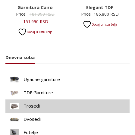
Garnitura Cairo
Elegant TDF
Originalna
Price:
181.990
RSD
Price:
186.800
RSD
Trenutna
cena
151.990
RSD
Dodaj u listu želja
cena
je
Dodaj u listu želja
je:
bila:
151.990 RSD.
181.990 RSD.
Dnevna soba
Ugaone garniture
TDF Garniture
Trosedi
Dvosedi
Fotelje