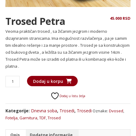
Trosed Petra
45.000
RSD
Veoma praktičan trosed , sa žičanim jezgrom i moderno
dizajniranim stranicama. Ima mogućnost razvlačenja , pa je samim
tim idealno rešenje i za manje prostore . Trosed je sa konstrukcijom
od bukovog dveta , a ležišta su sa žičanim jezgrom visine 14cm .
Trosed Petra može se izraditi od platna ili u kombinaciji eko-kože i
platna .
Trosed
Dodaj u korpu
Petra
količina
Dodaj u listu želja
Kategorije:
Dnevna soba
,
Trosedi
,
Trosedi
Oznake:
Dvosed
,
Fotelja
,
Garnitura
,
TDF
,
Trosed
Opis
Dodatne informacije