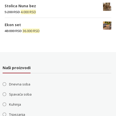
je
je:
Stolica Nuna bez
bila:
4.000 RSD.
Originalna
Trenutna
5.200
RSD
4.000
RSD
5.200 RSD.
cena
cena
je
je:
Ekon set
bila:
4.000 RSD.
Originalna
Trenutna
48.000
RSD
36.000
RSD
5.200 RSD.
cena
cena
je
je:
bila:
36.000 RSD.
48.000 RSD.
Naši proizvodi
Dnevna soba
Spavaća soba
Kuhinja
Trpezarija