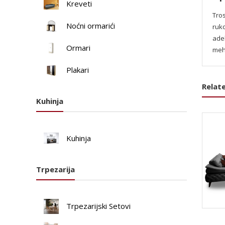
Kreveti
Tros
Noćni ormarići
ruko
adek
Ormari
meh
Plakari
Relat
Kuhinja
Kuhinja
Trpezarija
Trpezarijski Setovi