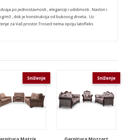
zdvaja po jednostavnosti , eleganciji i udobnosti . Naslon i
g/m3 , dok je konstrukcija od bukovog drveta . Uz
eženje za Vaš prostor.Trosed nema opciju latofleks
Sniženje
Sniženje
arnitura Matrix
Garnitura Mozzart