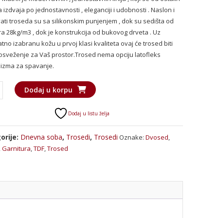
izdvaja po jednostavnosti , eleganciji i udobnosti . Naslon i
bila:
70.761 RSD.
ati troseda su sa silikonskim punjenjem , dok su sedišta od
84.913 RSD.
a 28kg/m3 , dok je konstrukcija od bukovog drveta . Uz
no izabranu kožu u prvoj klasi kvaliteta ovaj će trosed biti
osveženje za Vaš prostor.Trosed nema opciju latofleks
izma za spavanje.
d
Dodaj u korpu
a
Dodaj u listu želja
orije:
Dnevna soba
,
Trosedi
,
Trosedi
Oznake:
Dvosed
,
,
Garnitura
,
TDF
,
Trosed