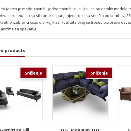
ed Matrix je model ravnih , jednostavnih linija , koji se od ostalih modela i
hvati troseda su sa silikonskim punjenjem , dok su sedišta od sunđera 28k
vatno izabranu kožu u prvoj klasi kvaliteta ovaj će trosed biti pravo osv
anizma za spavanje.
ed products
Sniženje
Sniženje
Garnitura Hill
U.G. Magnum TUT
G