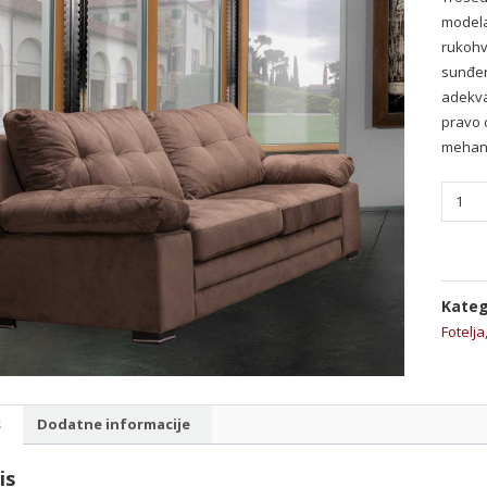
modela 
rukohv
sunđer
adekvat
pravo 
mehan
Trose
Matrix
količin
Kateg
Fotelja
s
Dodatne informacije
is