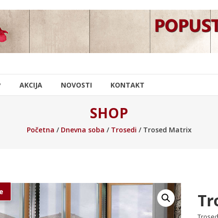
P
AKCIJA
NOVOSTI
KONTAKT
SHOP
Početna
/
Dnevna soba
/
Trosedi
/ Trosed Matrix
e
Tr
Trosed 