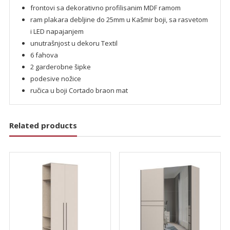
frontovi sa dekorativno profilisanim MDF ramom
ram plakara debljine do 25mm u Kašmir boji, sa rasvetom
i LED napajanjem
unutrašnjost u dekoru Textil
6 fahova
2 garderobne šipke
podesive nožice
ručica u boji Cortado braon mat
Related products