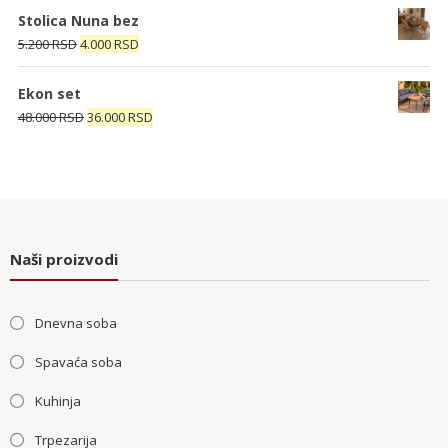
je
je:
Stolica Nuna bez
bila:
4.000 RSD.
Originalna
Trenutna
5.200
RSD
4.000
RSD
5.200 RSD.
cena
cena
je
je:
Ekon set
bila:
4.000 RSD.
Originalna
Trenutna
48.000
RSD
36.000
RSD
5.200 RSD.
cena
cena
je
je:
bila:
36.000 RSD.
48.000 RSD.
Naši proizvodi
Dnevna soba
Spavaća soba
Kuhinja
Trpezarija