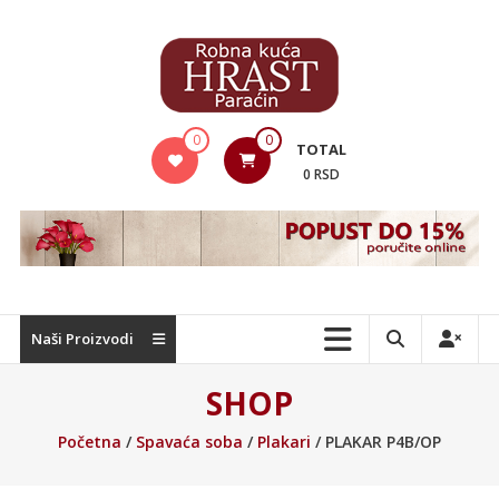
Skip
to
content
Hrast
0
0
TOTAL
Nameštaj
0 RSD
Naši Proizvodi
SHOP
Početna
/
Spavaća soba
/
Plakari
/ PLAKAR P4B/OP