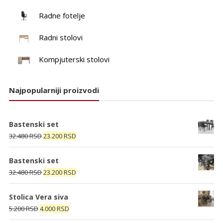
Radne fotelje
Radni stolovi
Kompjuterski stolovi
Najpopularniji proizvodi
Bastenski set
Originalna
Trenutna
32.480
RSD
23.200
RSD
cena
cena
je
je:
Bastenski set
bila:
23.200 RSD.
Originalna
Trenutna
32.480
RSD
23.200
RSD
32.480 RSD.
cena
cena
je
je:
Stolica Vera siva
bila:
23.200 RSD.
Originalna
Trenutna
5.200
RSD
4.000
RSD
32.480 RSD.
cena
cena