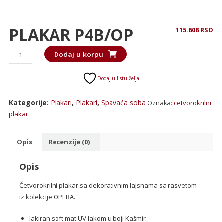
PLAKAR P4B/OP
115.608
RSD
PLAKAR
Dodaj u korpu
P4B/OP
količina
Dodaj u listu želja
Kategorije:
Plakari
,
Plakari
,
Spavaća soba
Oznaka:
cetvorokrilni
plakar
Opis
Recenzije (0)
Opis
Četvorokrilni plakar sa dekorativnim lajsnama sa rasvetom
iz kolekcije OPERA.
lakiran soft mat UV lakom u boji Kašmir