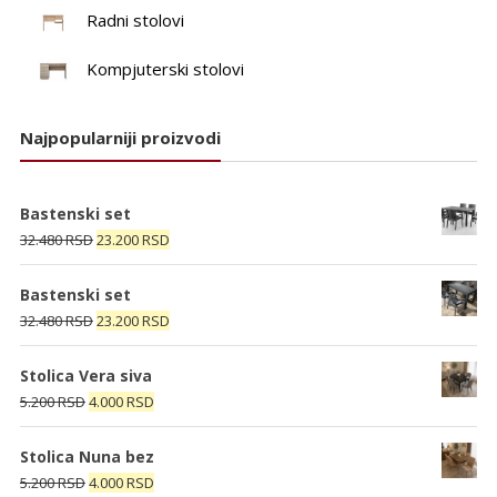
Radni stolovi
Kompjuterski stolovi
Najpopularniji proizvodi
Bastenski set
Originalna
Trenutna
32.480
RSD
23.200
RSD
cena
cena
je
je:
Bastenski set
bila:
23.200 RSD.
Originalna
Trenutna
32.480
RSD
23.200
RSD
32.480 RSD.
cena
cena
je
je:
Stolica Vera siva
bila:
23.200 RSD.
Originalna
Trenutna
5.200
RSD
4.000
RSD
32.480 RSD.
cena
cena
je
je:
Stolica Nuna bez
bila:
4.000 RSD.
Originalna
Trenutna
5.200
RSD
4.000
RSD