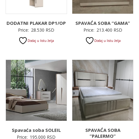
DODATNI PLAKAR DP1/OP
SPAVAĆA SOBA “GAMA”
Price:
28.530
RSD
Price:
213.400
RSD
Dodaj u listu želja
Dodaj u listu želja
Spavaća soba SOLEIL
SPAVAĆA SOBA
“PALERMO”
Price:
195.000
RSD