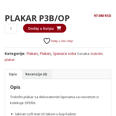
PLAKAR P3B/OP
97.080
RSD
PLAKAR
Dodaj u korpu
P3B/OP
količina
Dodaj u listu želja
Kategorije:
Plakari
,
Plakari
,
Spavaća soba
Oznaka:
trokrilni
plakar
Opis
Recenzije (0)
Opis
Trokrilni plakar sa dekorativnim lajsnama sa rasvetom iz
kolekcije OPERA.
lakiran soft mat UV lakom u boji Kašmir