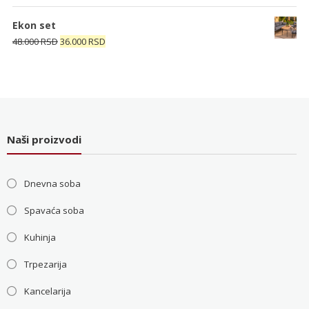
5.200 RSD.
cena
cena
je
je:
Ekon set
bila:
4.000 RSD.
Originalna
Trenutna
48.000
RSD
36.000
RSD
5.200 RSD.
cena
cena
je
je:
bila:
36.000 RSD.
48.000 RSD.
Naši proizvodi
Dnevna soba
Spavaća soba
Kuhinja
Trpezarija
Kancelarija