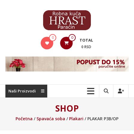
Skip
to
content
Hrast
0
0
TOTAL
Nameštaj
0 RSD
Naši Proizvodi
SHOP
Početna
/
Spavaća soba
/
Plakari
/ PLAKAR P3B/OP