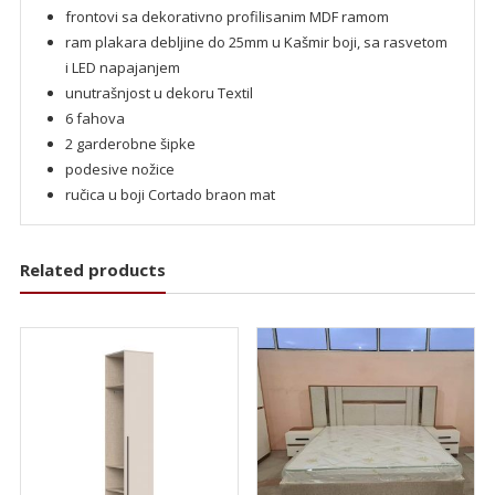
frontovi sa dekorativno profilisanim MDF ramom
ram plakara debljine do 25mm u Kašmir boji, sa rasvetom
i LED napajanjem
unutrašnjost u dekoru Textil
6 fahova
2 garderobne šipke
podesive nožice
ručica u boji Cortado braon mat
Related products