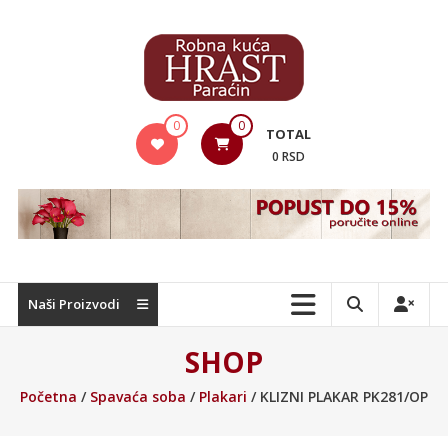
Skip
to
content
Hrast
0
0
TOTAL
Nameštaj
0 RSD
Naši Proizvodi
SHOP
Početna
/
Spavaća soba
/
Plakari
/ KLIZNI PLAKAR PK281/OP