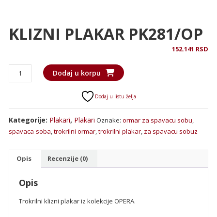
KLIZNI PLAKAR PK281/OP
152.141
RSD
KLIZNI
Dodaj u korpu
PLAKAR
PK281/OP
Dodaj u listu želja
količina
Kategorije:
Plakari
,
Plakari
Oznake:
ormar za spavacu sobu
,
spavaca-soba
,
trokrilni ormar
,
trokrilni plakar
,
za spavacu sobuz
Opis
Recenzije (0)
Opis
Trokrilni klizni plakar iz kolekcije OPERA.