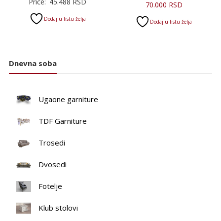
Price:
45.488
RSD
Trenutna
cena
70.000
RSD
cena
je
Dodaj u listu želja
Dodaj u listu želja
je:
bila:
70.000 RSD.
98.300 R
Dnevna soba
Ugaone garniture
TDF Garniture
Trosedi
Dvosedi
Fotelje
Klub stolovi