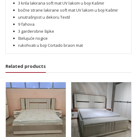
3 krila lakirana soft mat UV lakom u boji Kašmir
bočne strane lakirane soft mat UV lakom u boji Kašmir
unutrašnjost u dekoru Textil
9 fahova
3 garderobne šipke
štelujuće nogice
rukohvati u boji Cortado braon mat
Related products