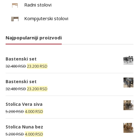
Radni stolovi
Kompjuterski stolovi
Najpopularniji proizvodi
Bastenski set
Originalna
Trenutna
32.480
RSD
23.200
RSD
cena
cena
je
je:
Bastenski set
bila:
23.200 RSD.
Originalna
Trenutna
32.480
RSD
23.200
RSD
32.480 RSD.
cena
cena
je
je:
Stolica Vera siva
bila:
23.200 RSD.
Originalna
Trenutna
5.200
RSD
4.000
RSD
32.480 RSD.
cena
cena
je
je:
Stolica Nuna bez
bila:
4.000 RSD.
Originalna
Trenutna
5.200
RSD
4.000
RSD