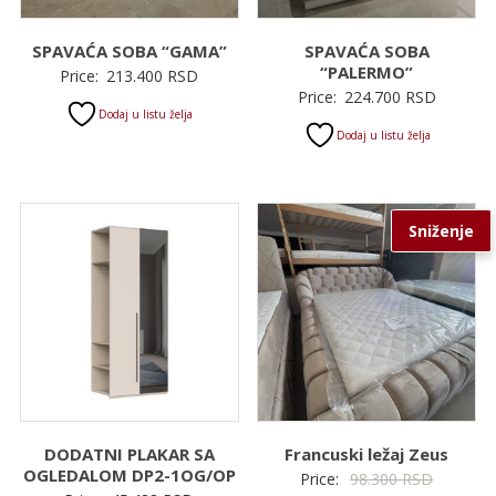
SPAVAĆA SOBA “GAMA”
SPAVAĆA SOBA
“PALERMO”
Price:
213.400
RSD
Price:
224.700
RSD
Dodaj u listu želja
Dodaj u listu želja
Sniženje
DODATNI PLAKAR SA
Francuski ležaj Zeus
OGLEDALOM DP2-1OG/OP
Original
Price:
98.300
RSD