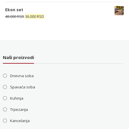
5.200 RSD.
cena
cena
je
je:
Ekon set
bila:
4.000 RSD.
Originalna
Trenutna
48.000
RSD
36.000
RSD
5.200 RSD.
cena
cena
je
je:
bila:
36.000 RSD.
48.000 RSD.
Naši proizvodi
Dnevna soba
Spavaća soba
Kuhinja
Trpezarija
Kancelarija