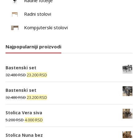
Radne fotelje
Radni stolovi
Kompjuterski stolovi
Najpopularniji proizvodi
Bastenski set
Originalna
Trenutna
32.480
RSD
23.200
RSD
cena
cena
je
je:
Bastenski set
bila:
23.200 RSD.
Originalna
Trenutna
32.480
RSD
23.200
RSD
32.480 RSD.
cena
cena
je
je:
Stolica Vera siva
bila:
23.200 RSD.
Originalna
Trenutna
5.200
RSD
4.000
RSD
32.480 RSD.
cena
cena
je
je:
Stolica Nuna bez