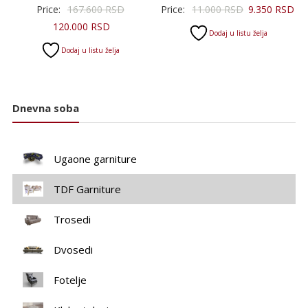
Originalna
Originalna
Tr
Price:
167.600
RSD
Price:
11.000
RSD
9.350
RSD
Trenutna
cena
cena
ce
120.000
RSD
Dodaj u listu želja
cena
je
je
je:
Dodaj u listu želja
je:
bila:
bila:
9.
120.000 RSD.
167.600 RSD.
11.000 RSD.
Dnevna soba
Ugaone garniture
TDF Garniture
Trosedi
Dvosedi
Fotelje