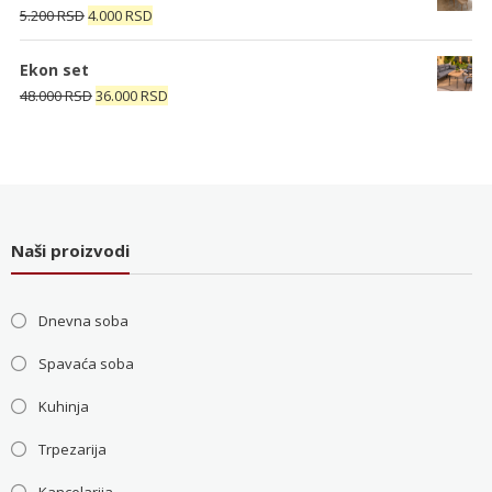
bila:
4.000 RSD.
Originalna
Trenutna
5.200
RSD
4.000
RSD
5.200 RSD.
cena
cena
je
je:
Ekon set
bila:
4.000 RSD.
Originalna
Trenutna
48.000
RSD
36.000
RSD
5.200 RSD.
cena
cena
je
je:
bila:
36.000 RSD.
48.000 RSD.
Naši proizvodi
Dnevna soba
Spavaća soba
Kuhinja
Trpezarija