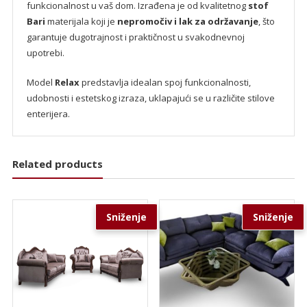
funkcionalnost u vaš dom. Izrađena je od kvalitetnog
stof
Bari
materijala koji je
nepromočiv i lak za održavanje
, što
garantuje dugotrajnost i praktičnost u svakodnevnoj
upotrebi.
Model
Relax
predstavlja idealan spoj funkcionalnosti,
udobnosti i estetskog izraza, uklapajući se u različite stilove
enterijera.
Related products
Sniženje
Sniženje