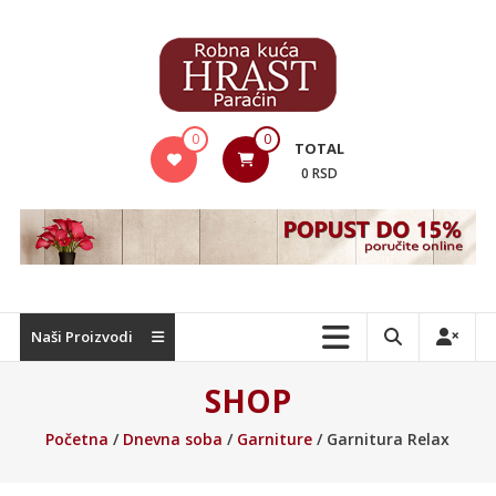
Skip
to
content
Hrast
0
0
TOTAL
Nameštaj
0 RSD
Naši Proizvodi
SHOP
Početna
/
Dnevna soba
/
Garniture
/ Garnitura Relax