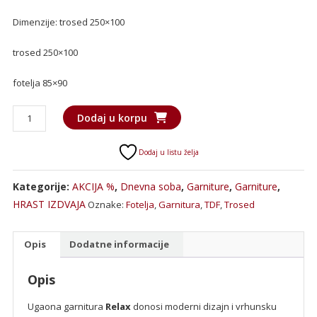
Dimenzije: trosed 250×100
trosed 250×100
fotelja 85×90
Garnitura
Dodaj u korpu
Relax
količina
Dodaj u listu želja
Kategorije:
AKCIJA %
,
Dnevna soba
,
Garniture
,
Garniture
,
HRAST IZDVAJA
Oznake:
Fotelja
,
Garnitura
,
TDF
,
Trosed
Opis
Dodatne informacije
Opis
Ugaona garnitura
Relax
donosi moderni dizajn i vrhunsku