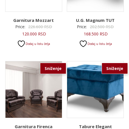
Garnitura Mozzart
U.G. Magnum TUT
Originalna
Original
Price:
226.600
RSD
Price:
202.500
RSD
Trenutna
cena
Trenutna
cena
120.000
RSD
168.500
RSD
cena
je
cena
je
Dodaj u listu želja
Dodaj u listu želja
je:
bila:
je:
bila:
120.000 RSD.
226.600 RSD.
168.500 RS
202.500
Sniženje
Sniženje
Garnitura Firenca
Tabure Elegant