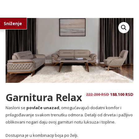
Sniženje
Garnitura Relax
Originalna
Tr
222.200
RSD
188.100
RSD
cena
ce
Nasloni se
povlače unazad
, omogućavajući dodatni komfor i
je
je:
prilagođavanje svakom trenutku odmora. Detalji od drveta i pažljivo
bila:
18
oblikovani nogari daju ovoj garnituri notu luksuza i topline.
222.200 RSD.
Dostupna je u kombinaciji boja po želji.