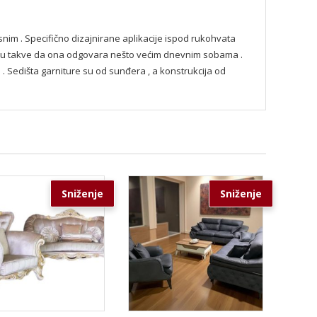
dusnim . Specifično dizajnirane aplikacije ispod rukohvata
e su takve da ona odgovara nešto većim dnevnim sobama .
. Sedišta garniture su od sunđera , a konstrukcija od
Sniženje
Sniženje