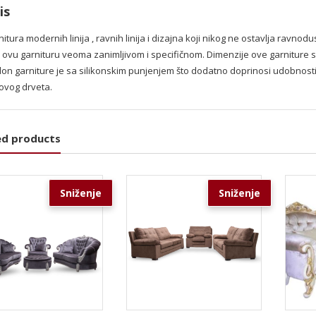
is
itura modernih linija , ravnih linija i dizajna koji nikog ne ostavlja ravno
e ovu garnituru veoma zanimljivom i specifičnom. Dimenzije ove garnitur
on garniture je sa silikonskim punjenjem što dodatno doprinosi udobnosti 
ovog drveta.
ed products
Sniženje
Sniženje