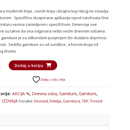
cena
cena
ra modernih linija , ravnih linija i dizajna koji nikog ne ostavlja
je
je:
usnim . Specifično dizajnirane aplikacije ispod rukohvata čine
bila:
167.200 RSD
rnituru veoma zanimljivom i specifičnom. Dimenzije ove
200.200 RSD.
ure su takve da ona odgovara nešto većim dnevnim sobama .
 garniture je sa silikonskim punjenjem što dodatno doprinosi
sti . Sedišta garniture su od sunđera , a konstrukcija od
g drveta.
ura
Dodaj u korpu
a
a
Dodaj u listu želja
orije:
AKCIJA %
,
Dnevna soba
,
Garniture
,
Garniture
,
 IZDVAJA
Oznake:
Dvosed
,
Fotelja
,
Garnitura
,
TDF
,
Trosed