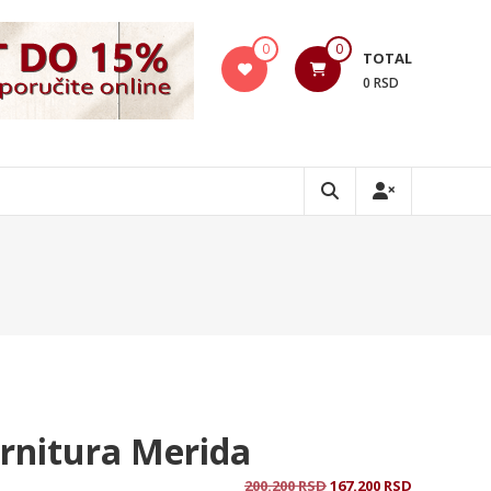
0
0
TOTAL
0 RSD
rnitura Merida
Originalna
Trenutna
200.200
RSD
167.200
RSD