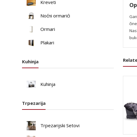
Kreveti
Op
Noćni ormarići
Garn
čin
Ormari
Nasl
buk
Plakari
Relat
Kuhinja
Kuhinja
Trpezarija
Trpezarijski Setovi