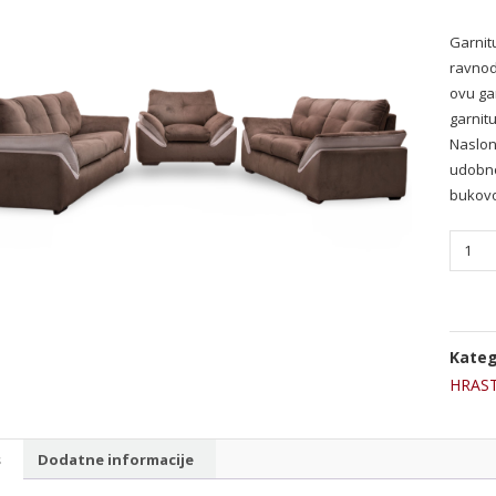
Garnitu
ravnod
ovu ga
garnit
Naslon
udobno
bukovo
Garnit
Merid
količin
Kateg
HRAST
s
Dodatne informacije