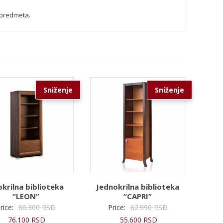
h predmeta.
Sniženje
Sniženje
krilna biblioteka
Jednokrilna biblioteka
“LEON”
“CAPRI”
Originalna
Originalna
rice:
86.300
RSD
Price:
62.990
RSD
Trenutna
cena
Trenutna
cena
76.100
RSD
55.600
RSD