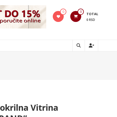
0
0
TOTAL
0 RSD
okrilna Vitrina