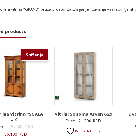
rilna vitrina “GRAND” pruža prostor za izlaganje i čuvanje vaših omiljeni
ed products
Sniženje
ilna vitrina “SCALA
Vitrini Sonomа Arven 629
Dvo
– K”
Price:
21.300
RSD
Originalna
rice:
97.600
RSD
P
Dodaj u listu želja
Trenutna
cena
86.100
RSD