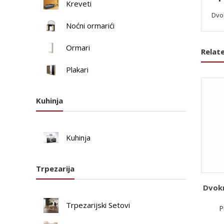
Kreveti
Dvok
Noćni ormarići
Ormari
Relat
Plakari
Kuhinja
Kuhinja
Trpezarija
Dvokr
Trpezarijski Setovi
P