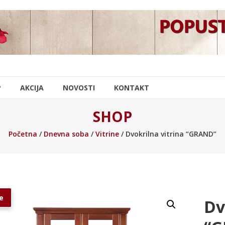
P
AKCIJA
NOVOSTI
KONTAKT
SHOP
Početna
/
Dnevna soba
/
Vitrine
/ Dvokrilna vitrina “GRAND”
e
Dv