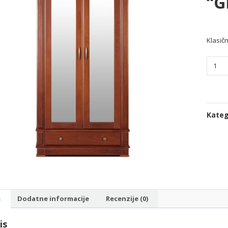
“G
Klasič
Dvokri
vitrina
"GRAN
količin
Kateg
s
Dodatne informacije
Recenzije (0)
is