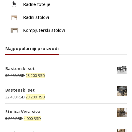
Radne fotelje
Radni stolovi
Kompjuterski stolovi
Najpopularniji proizvodi
Bastenski set
Originalna
Trenutna
32.480
RSD
23.200
RSD
cena
cena
je
je:
Bastenski set
bila:
23.200 RSD.
Originalna
Trenutna
32.480
RSD
23.200
RSD
32.480 RSD.
cena
cena
je
je:
Stolica Vera siva
bila:
23.200 RSD.
Originalna
Trenutna
5.200
RSD
4.000
RSD
32.480 RSD.
cena
cena
je
je: