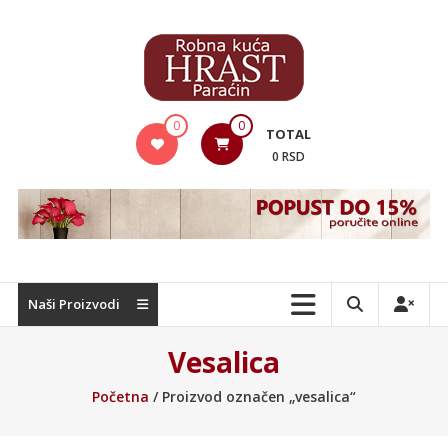
Skip
to
content
Hrast
0
0
TOTAL
Nameštaj
0 RSD
Naši Proizvodi
Vesalica
Početna
/ Proizvod označen „vesalica“