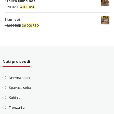
Stolica Nuna bez
bila:
4.000 RSD.
Originalna
Trenutna
5.200
RSD
4.000
RSD
5.200 RSD.
cena
cena
je
je:
Ekon set
bila:
4.000 RSD.
Originalna
Trenutna
48.000
RSD
36.000
RSD
5.200 RSD.
cena
cena
je
je:
bila:
36.000 RSD.
48.000 RSD.
Naši proizvodi
Dnevna soba
Spavaća soba
Kuhinja
Trpezarija