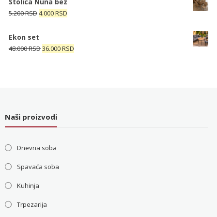
Stolica Nuna bez
bila:
4.000 RSD.
Originalna
Trenutna
5.200
RSD
4.000
RSD
5.200 RSD.
cena
cena
je
je:
Ekon set
bila:
4.000 RSD.
Originalna
Trenutna
48.000
RSD
36.000
RSD
5.200 RSD.
cena
cena
je
je:
bila:
36.000 RSD.
48.000 RSD.
Naši proizvodi
Dnevna soba
Spavaća soba
Kuhinja
Trpezarija