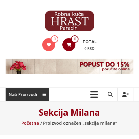
Skip
to
content
Hrast
0
0
TOTAL
Nameštaj
0 RSD
Naši Proizvodi
Sekcija Milana
Početna
/ Proizvod označen „sekcija milana“