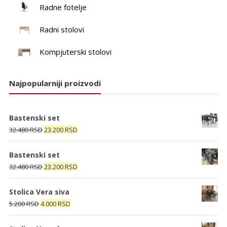
Radne fotelje
Radni stolovi
Kompjuterski stolovi
Najpopularniji proizvodi
Bastenski set
Originalna
Trenutna
32.480
RSD
23.200
RSD
cena
cena
je
je:
Bastenski set
bila:
23.200 RSD.
Originalna
Trenutna
32.480
RSD
23.200
RSD
32.480 RSD.
cena
cena
je
je:
Stolica Vera siva
bila:
23.200 RSD.
Originalna
Trenutna
5.200
RSD
4.000
RSD
32.480 RSD.
cena
cena
je
je: