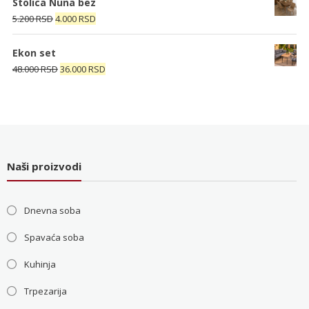
Stolica Nuna bez
bila:
4.000 RSD.
Originalna
Trenutna
5.200
RSD
4.000
RSD
5.200 RSD.
cena
cena
je
je:
Ekon set
bila:
4.000 RSD.
Originalna
Trenutna
48.000
RSD
36.000
RSD
5.200 RSD.
cena
cena
je
je:
bila:
36.000 RSD.
48.000 RSD.
Naši proizvodi
Dnevna soba
Spavaća soba
Kuhinja
Trpezarija