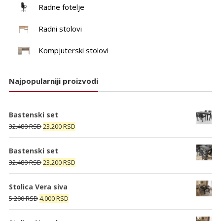
Radne fotelje
Radni stolovi
Kompjuterski stolovi
Najpopularniji proizvodi
Bastenski set
Originalna
Trenutna
32.480
RSD
23.200
RSD
cena
cena
je
je:
Bastenski set
bila:
23.200 RSD.
Originalna
Trenutna
32.480
RSD
23.200
RSD
32.480 RSD.
cena
cena
je
je:
Stolica Vera siva
bila:
23.200 RSD.
Originalna
Trenutna
5.200
RSD
4.000
RSD
32.480 RSD.
cena
cena
je
je: