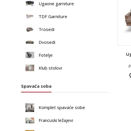
Ugaone garniture
TDF Garniture
Trosedi
Dvosedi
Ug
Fotelje
P
Klub stolovi
Spavaća soba
Komplet spavaće sobe
Francuski ležajevi