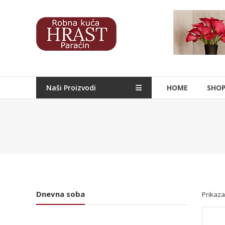
Skip
to
Hrast
content
Nameštaj
Naši Proizvodi
HOME
SHO
Dnevna soba
Prikaza