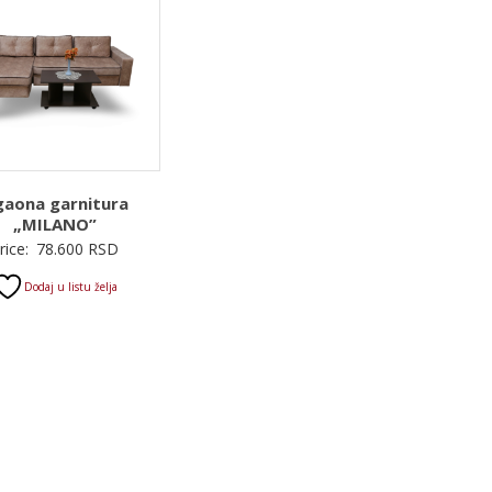
aona garnitura
„MILANO”
rice:
78.600
RSD
Dodaj u listu želja