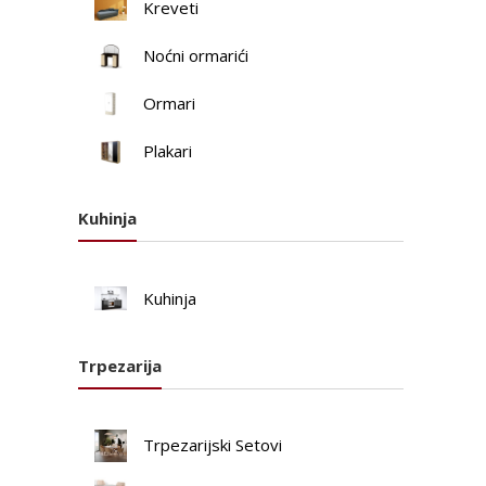
Kreveti
Noćni ormarići
Ormari
Plakari
Kuhinja
Kuhinja
Trpezarija
Trpezarijski Setovi