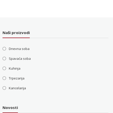
5.200 RSD.
cena
cena
je
je:
bila:
36.000 RSD.
48.000 RSD.
Naši proizvodi
Dnevna soba
Spavaća soba
Kuhinja
Trpezarija
Kancelarija
Novosti