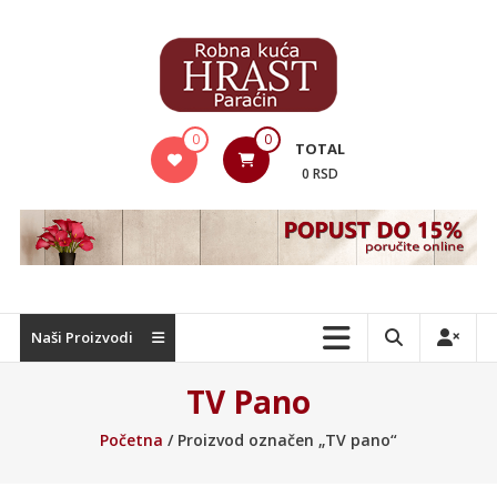
Skip
to
content
Hrast
0
0
TOTAL
Nameštaj
0 RSD
Naši Proizvodi
TV Pano
Početna
/ Proizvod označen „TV pano“