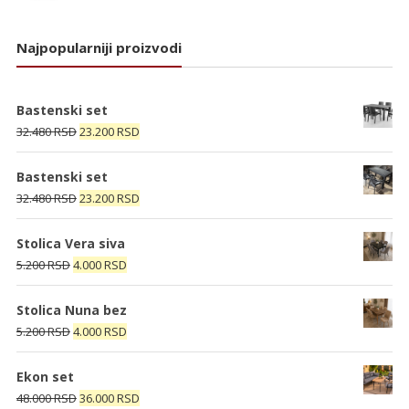
Najpopularniji proizvodi
Bastenski set
Originalna
Trenutna
32.480
RSD
23.200
RSD
cena
cena
je
je:
Bastenski set
bila:
23.200 RSD.
Originalna
Trenutna
32.480
RSD
23.200
RSD
32.480 RSD.
cena
cena
je
je:
Stolica Vera siva
bila:
23.200 RSD.
Originalna
Trenutna
5.200
RSD
4.000
RSD
32.480 RSD.
cena
cena
je
je:
Stolica Nuna bez
bila:
4.000 RSD.
Originalna
Trenutna
5.200
RSD
4.000
RSD
5.200 RSD.
cena
cena
je
je:
Ekon set
bila:
4.000 RSD.
Originalna
Trenutna
48.000
RSD
36.000
RSD