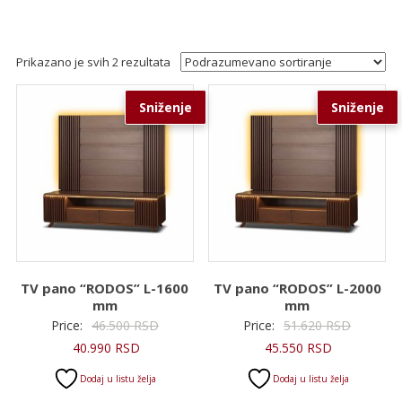
Prikazano je svih 2 rezultata
Sniženje
Sniženje
TV pano “RODOS” L-1600
TV pano “RODOS” L-2000
mm
mm
Originalna
Original
Price:
46.500
RSD
Price:
51.620
RSD
Trenutna
cena
Trenutna
cena
40.990
RSD
45.550
RSD
cena
je
cena
je
Dodaj u listu želja
Dodaj u listu želja
je:
bila:
je:
bila: