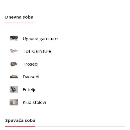
40.990 RSD.
46.500 RSD.
45.550 RSD.
51.620 R
Dnevna soba
Ugaone garniture
TDF Garniture
Trosedi
Dvosedi
Fotelje
Klub stolovi
Spavaća soba