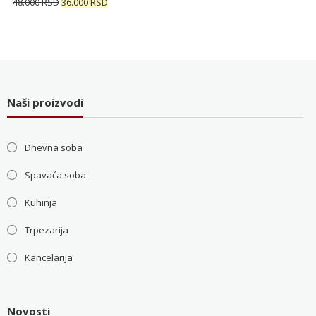
Originalna
Trenutna
48.000
RSD
36.000
RSD
5.200 RSD.
cena
cena
je
je:
bila:
36.000 RSD.
48.000 RSD.
Naši proizvodi
Dnevna soba
Spavaća soba
Kuhinja
Trpezarija
Kancelarija
Novosti