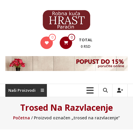
Skip
to
content
Hrast
0
0
TOTAL
Nameštaj
0 RSD
Naši Proizvodi
Trosed Na Razvlacenje
Početna
/ Proizvod označen „trosed na razvlacenje“