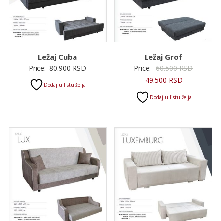
Ležaj Cuba
Ležaj Grof
Original
Price:
80.900
RSD
Price:
60.500
RSD
Trenutna
cena
49.500
RSD
Dodaj u listu želja
cena
je
Dodaj u listu želja
je:
bila:
49.500 RSD.
60.500 R