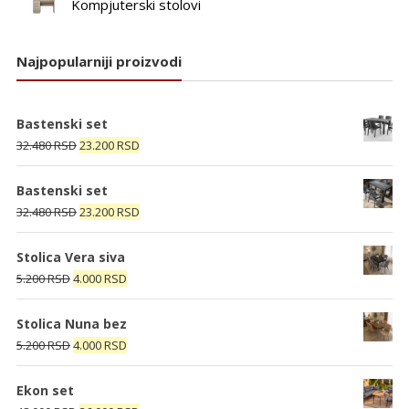
Kompjuterski stolovi
Najpopularniji proizvodi
Bastenski set
Originalna
Trenutna
32.480
RSD
23.200
RSD
cena
cena
je
je:
Bastenski set
bila:
23.200 RSD.
Originalna
Trenutna
32.480
RSD
23.200
RSD
32.480 RSD.
cena
cena
je
je:
Stolica Vera siva
bila:
23.200 RSD.
Originalna
Trenutna
5.200
RSD
4.000
RSD
32.480 RSD.
cena
cena
je
je:
Stolica Nuna bez
bila:
4.000 RSD.
Originalna
Trenutna
5.200
RSD
4.000
RSD
5.200 RSD.
cena
cena
je
je:
Ekon set
bila:
4.000 RSD.