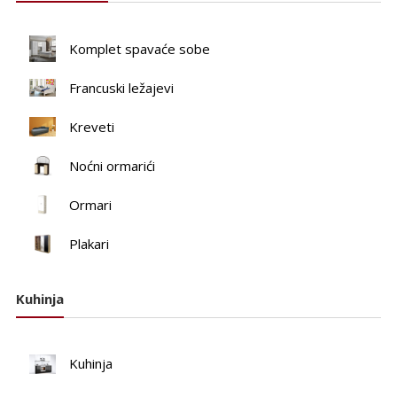
Komplet spavaće sobe
Francuski ležajevi
Kreveti
Noćni ormarići
Ormari
Plakari
Kuhinja
Kuhinja