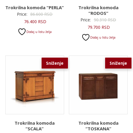
Trokrilna komoda “PERLA”
Trokrilna komoda
“RODOS”
Originalna
Price:
86.600
RSD
Original
Price:
90.310
RSD
Trenutna
cena
76.400
RSD
Trenutna
cena
79.700
RSD
cena
je
Dodaj u listu želja
cena
je
je:
bila:
Dodaj u listu želja
je:
bila:
76.400 RSD.
86.600 RSD.
79.700 RSD.
90.310 R
Sniženje
Sniženje
Trokrilna komoda
Trokrilna komoda
“SCALA”
“TOSKANA”