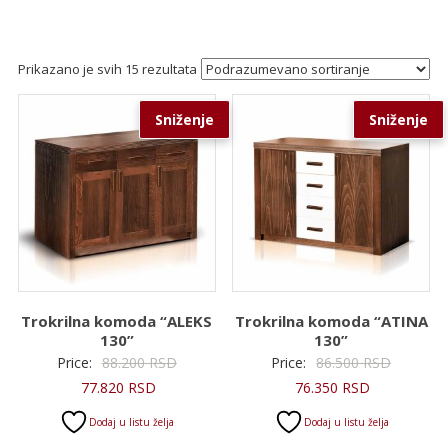
Prikazano je svih 15 rezultata
Sniženje
Sniženje
Trokrilna komoda “ALEKS
Trokrilna komoda “ATINA
130”
130”
Originalna
Original
Price:
88.200
RSD
Price:
86.500
RSD
Trenutna
cena
Trenutna
cena
77.820
RSD
76.350
RSD
cena
je
cena
je
Dodaj u listu želja
Dodaj u listu želja
je:
bila:
je:
bila: