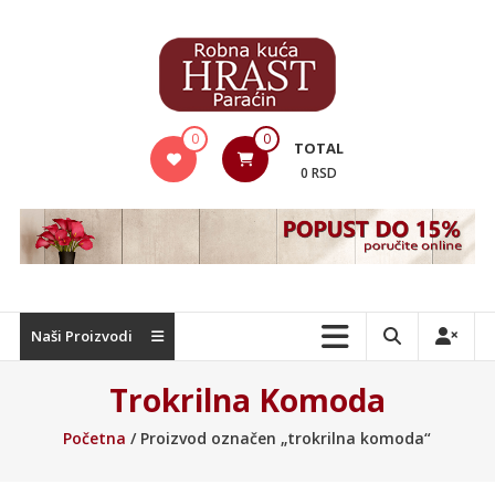
Skip
to
content
Hrast
0
0
TOTAL
Nameštaj
0 RSD
Naši Proizvodi
Trokrilna Komoda
Početna
/ Proizvod označen „trokrilna komoda“