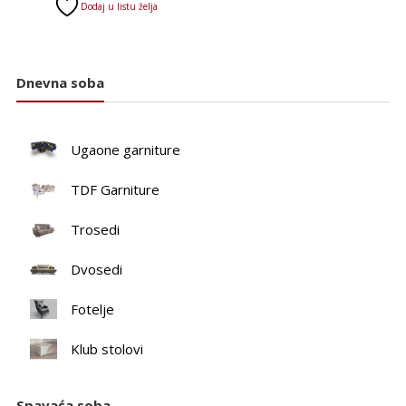
Dodaj u listu želja
je:
bila:
69.400 RSD.
78.610 RSD.
Dnevna soba
Ugaone garniture
TDF Garniture
Trosedi
Dvosedi
Fotelje
Klub stolovi
Spavaća soba