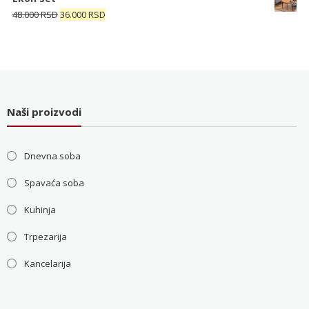
bila:
4.000 RSD.
Originalna
Trenutna
48.000
RSD
36.000
RSD
5.200 RSD.
cena
cena
je
je:
bila:
36.000 RSD.
48.000 RSD.
Naši proizvodi
Dnevna soba
Spavaća soba
Kuhinja
Trpezarija
Kancelarija