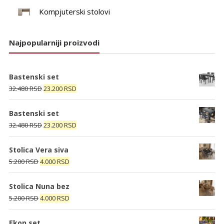
Kompjuterski stolovi
Najpopularniji proizvodi
Bastenski set
Originalna
Trenutna
32.480
RSD
23.200
RSD
cena
cena
je
je:
Bastenski set
bila:
23.200 RSD.
Originalna
Trenutna
32.480
RSD
23.200
RSD
32.480 RSD.
cena
cena
je
je:
Stolica Vera siva
bila:
23.200 RSD.
Originalna
Trenutna
5.200
RSD
4.000
RSD
32.480 RSD.
cena
cena
je
je:
Stolica Nuna bez
bila:
4.000 RSD.
Originalna
Trenutna
5.200
RSD
4.000
RSD
5.200 RSD.
cena
cena
je
je:
Ekon set