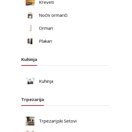
Kreveti
Noćni ormarići
Ormari
Plakari
Kuhinja
Kuhinja
Trpezarija
Trpezarijski Setovi