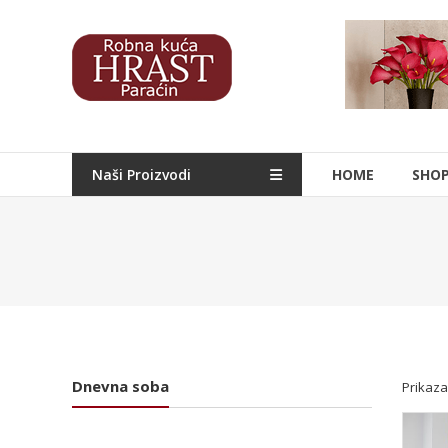
Skip
to
Hrast
content
Nameštaj
Naši Proizvodi
HOME
SHO
Dnevna soba
Prikaza