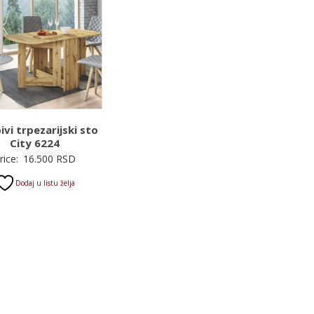
ivi trpezarijski sto
City 6224
rice:
16.500
RSD
Dodaj u listu želja