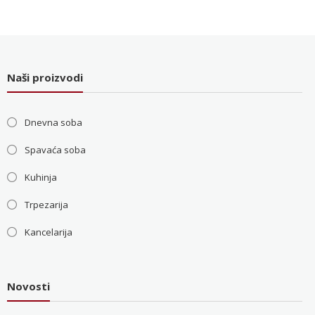
je
je:
bila:
36.000 RSD.
48.000 RSD.
Naši proizvodi
Dnevna soba
Spavaća soba
Kuhinja
Trpezarija
Kancelarija
Novosti