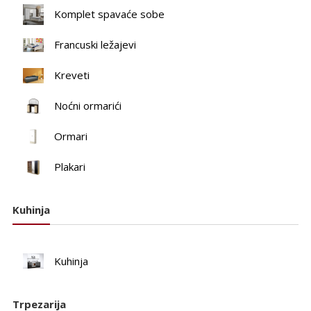
Komplet spavaće sobe
Francuski ležajevi
Kreveti
Noćni ormarići
Ormari
Plakari
Kuhinja
Kuhinja
Trpezarija