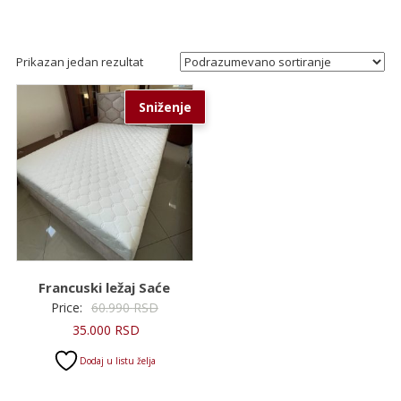
Prikazan jedan rezultat
Sniženje
Francuski ležaj Saće
Originalna
Price:
60.990
RSD
Trenutna
cena
35.000
RSD
cena
je
Dodaj u listu želja
je:
bila:
35.000 RSD.
60.990 RSD.