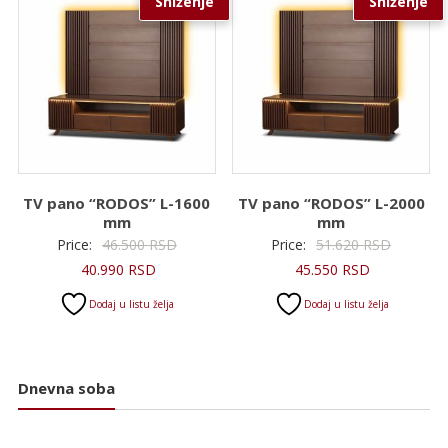
Sniženje
Sniženje
TV pano “RODOS” L-1600
TV pano “RODOS” L-2000
mm
mm
Originalna
Original
Price:
46.500
RSD
Price:
51.620
RSD
Trenutna
cena
Trenutna
cena
40.990
RSD
45.550
RSD
cena
je
cena
je
Dodaj u listu želja
Dodaj u listu želja
je:
bila:
je:
bila:
40.990 RSD.
46.500 RSD.
45.550 RSD.
51.620 R
Dnevna soba