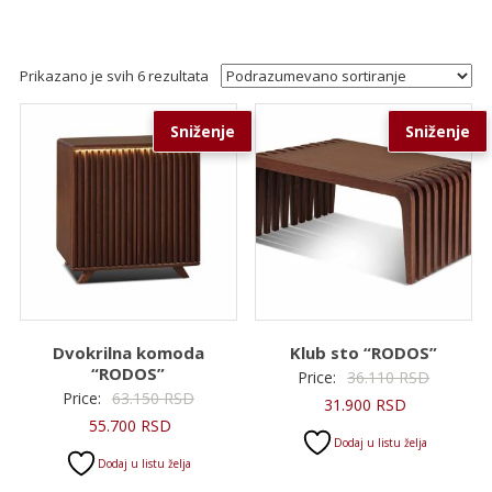
Prikazano je svih 6 rezultata
Sniženje
Sniženje
Dvokrilna komoda
Klub sto “RODOS”
“RODOS”
Original
Price:
36.110
RSD
Originalna
Price:
63.150
RSD
Trenutna
cena
31.900
RSD
Trenutna
cena
55.700
RSD
cena
je
Dodaj u listu želja
cena
je
je:
bila:
Dodaj u listu želja
je:
bila:
31.900 RSD.
36.110 R