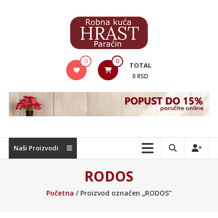
Skip
to
content
Hrast
0
0
TOTAL
Nameštaj
0 RSD
Naši Proizvodi
RODOS
Početna
/ Proizvod označen „RODOS“