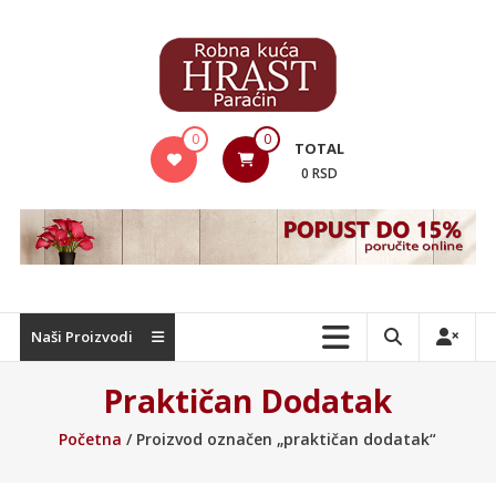
Skip
to
content
Hrast
0
0
TOTAL
Nameštaj
0 RSD
Naši Proizvodi
Praktičan Dodatak
Početna
/ Proizvod označen „praktičan dodatak“