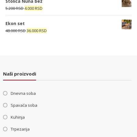
Stolica Nuna bez
bila:
4.000 RSD.
Originalna
Trenutna
5.200
RSD
4.000
RSD
5.200 RSD.
cena
cena
je
je:
Ekon set
bila:
4.000 RSD.
Originalna
Trenutna
48.000
RSD
36.000
RSD
5.200 RSD.
cena
cena
je
je:
bila:
36.000 RSD.
48.000 RSD.
Naši proizvodi
Dnevna soba
Spavaća soba
Kuhinja
Trpezarija