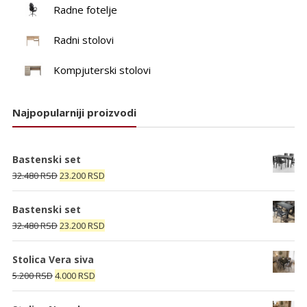
Radne fotelje
Radni stolovi
Kompjuterski stolovi
Najpopularniji proizvodi
Bastenski set
Originalna
Trenutna
32.480
RSD
23.200
RSD
cena
cena
je
je:
Bastenski set
bila:
23.200 RSD.
Originalna
Trenutna
32.480
RSD
23.200
RSD
32.480 RSD.
cena
cena
je
je:
Stolica Vera siva
bila:
23.200 RSD.
Originalna
Trenutna
5.200
RSD
4.000
RSD
32.480 RSD.
cena
cena
je
je: