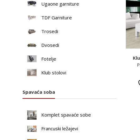
Ugaone garniture
TDF Garniture
Trosedi
Dvosedi
Kl
Fotelje
P
Klub stolovi
Spavaća soba
Komplet spavaće sobe
Francuski ležajevi