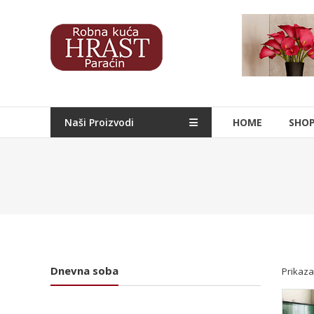
Skip
to
Hrast
content
Nameštaj
Naši Proizvodi
HOME
SHO
Dnevna soba
Prikaza