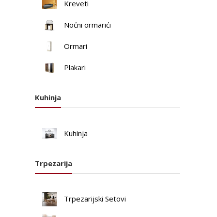
Kreveti
Noćni ormarići
Ormari
Plakari
Kuhinja
Kuhinja
Trpezarija
Trpezarijski Setovi