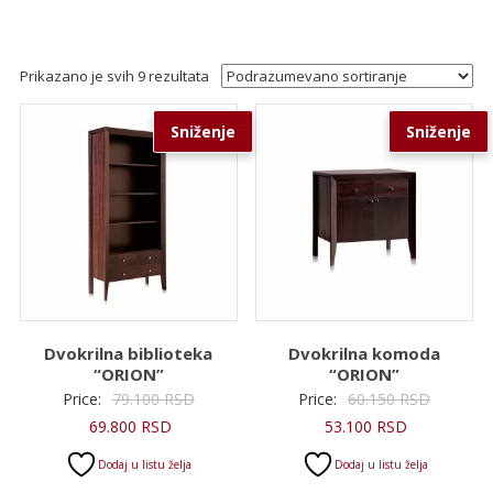
Prikazano je svih 9 rezultata
Sniženje
Sniženje
Dvokrilna biblioteka
Dvokrilna komoda
“ORION”
“ORION”
Originalna
Original
Price:
79.100
RSD
Price:
60.150
RSD
Trenutna
cena
Trenutna
cena
69.800
RSD
53.100
RSD
cena
je
cena
je
Dodaj u listu želja
Dodaj u listu želja
je:
bila:
je:
bila: