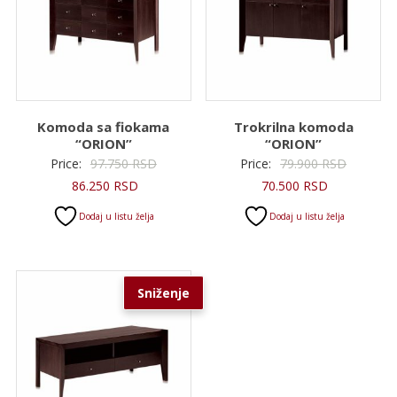
Komoda sa fiokama
Trokrilna komoda
“ORION”
“ORION”
Originalna
Original
Price:
97.750
RSD
Price:
79.900
RSD
Trenutna
cena
Trenutna
cena
86.250
RSD
70.500
RSD
cena
je
cena
je
Dodaj u listu želja
Dodaj u listu želja
je:
bila:
je:
bila:
86.250 RSD.
97.750 RSD.
70.500 RSD.
79.900 R
Sniženje