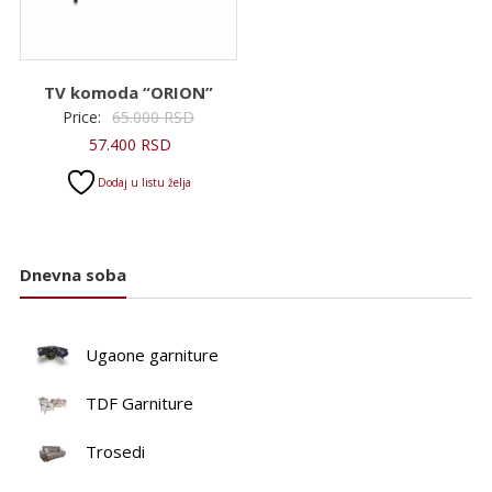
TV komoda “ORION”
Originalna
Price:
65.000
RSD
Trenutna
cena
57.400
RSD
cena
je
Dodaj u listu želja
je:
bila:
57.400 RSD.
65.000 RSD.
Dnevna soba
Ugaone garniture
TDF Garniture
Trosedi