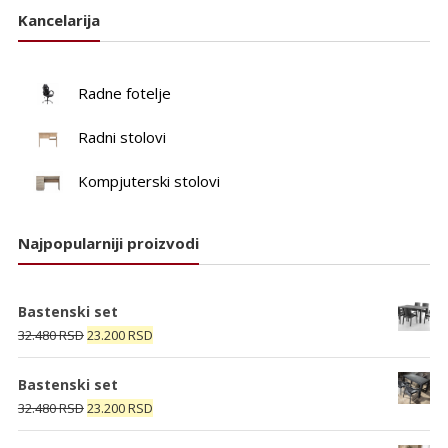
Kancelarija
Radne fotelje
Radni stolovi
Kompjuterski stolovi
Najpopularniji proizvodi
Bastenski set
Originalna
Trenutna
32.480
RSD
23.200
RSD
cena
cena
je
je:
Bastenski set
bila:
23.200 RSD.
Originalna
Trenutna
32.480
RSD
23.200
RSD
32.480 RSD.
cena
cena