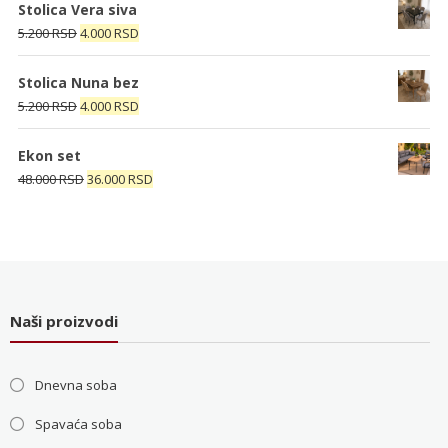
je
je:
Stolica Vera siva
bila:
23.200 RSD.
Originalna
Trenutna
5.200
RSD
4.000
RSD
32.480 RSD.
cena
cena
je
je:
Stolica Nuna bez
bila:
4.000 RSD.
Originalna
Trenutna
5.200
RSD
4.000
RSD
5.200 RSD.
cena
cena
je
je:
Ekon set
bila:
4.000 RSD.
Originalna
Trenutna
48.000
RSD
36.000
RSD
5.200 RSD.
cena
cena
je
je:
bila:
36.000 RSD.
48.000 RSD.
Naši proizvodi
Dnevna soba
Spavaća soba