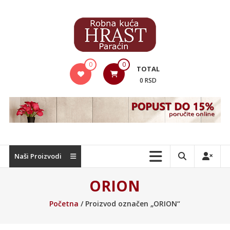
Skip
to
content
Hrast
0
0
TOTAL
Nameštaj
0 RSD
Naši Proizvodi
ORION
Početna
/ Proizvod označen „ORION“