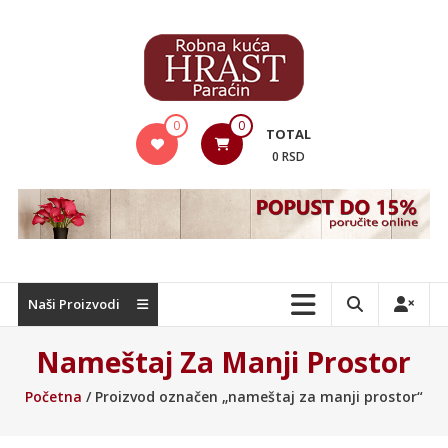
Skip
to
content
Hrast
0
0
TOTAL
Nameštaj
0 RSD
Naši Proizvodi
Nameštaj Za Manji Prostor
Početna
/ Proizvod označen „nameštaj za manji prostor“