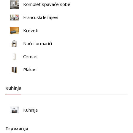
Komplet spavaće sobe
Francuski ležajevi
Kreveti
Noćni ormarići
Ormari
Plakari
Kuhinja
Kuhinja
Trpezarija