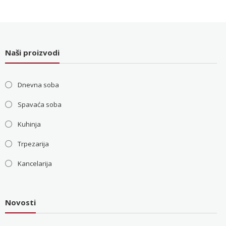
je
je:
bila:
36.000 RSD.
48.000 RSD.
Naši proizvodi
Dnevna soba
Spavaća soba
Kuhinja
Trpezarija
Kancelarija
Novosti