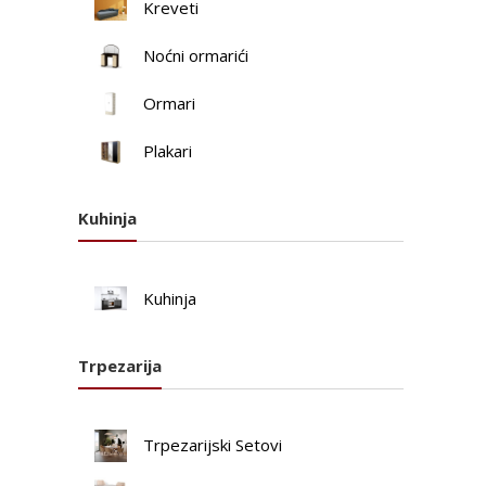
Kreveti
Noćni ormarići
Ormari
Plakari
Kuhinja
Kuhinja
Trpezarija
Trpezarijski Setovi