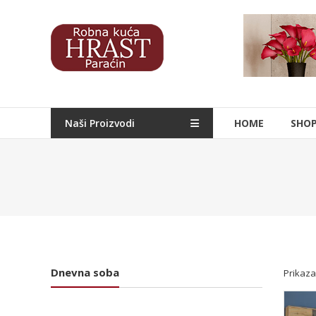
Skip
to
Hrast
content
Nameštaj
Naši Proizvodi
HOME
SHO
Dnevna soba
Prikaza