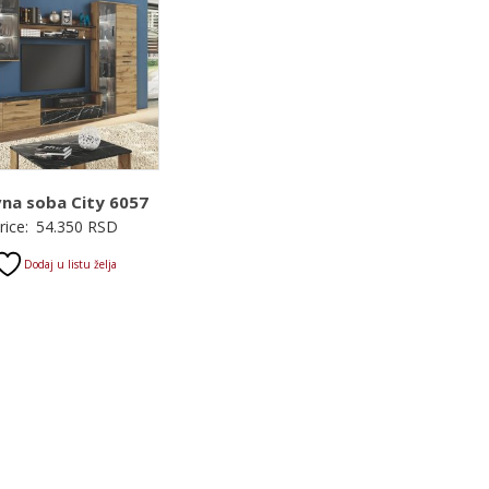
na soba City 6057
rice:
54.350
RSD
Dodaj u listu želja