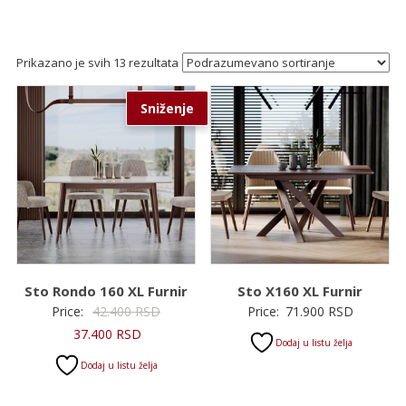
Prikazano je svih 13 rezultata
Sniženje
Sto Rondo 160 XL Furnir
Sto X160 XL Furnir
Originalna
Price:
42.400
RSD
Price:
71.900
RSD
Trenutna
cena
37.400
RSD
Dodaj u listu želja
cena
je
Dodaj u listu želja
je:
bila:
37.400 RSD.
42.400 RSD.