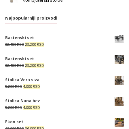
Najpopularniji proizvodi
Bastenski set
Originalna
Trenutna
32.480
RSD
23.200
RSD
cena
cena
je
je:
Bastenski set
bila:
23.200 RSD.
Originalna
Trenutna
32.480
RSD
23.200
RSD
32.480 RSD.
cena
cena
je
je:
Stolica Vera siva
bila:
23.200 RSD.
Originalna
Trenutna
5.200
RSD
4.000
RSD
32.480 RSD.
cena
cena
je
je:
Stolica Nuna bez
bila:
4.000 RSD.
Originalna
Trenutna
5.200
RSD
4.000
RSD
5.200 RSD.
cena
cena
je
je:
Ekon set
bila:
4.000 RSD.
Originalna
Trenutna
48.000
RSD
36.000
RSD