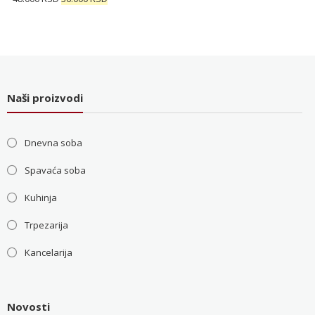
5.200 RSD.
cena
cena
je
je:
bila:
36.000 RSD.
48.000 RSD.
Naši proizvodi
Dnevna soba
Spavaća soba
Kuhinja
Trpezarija
Kancelarija
Novosti