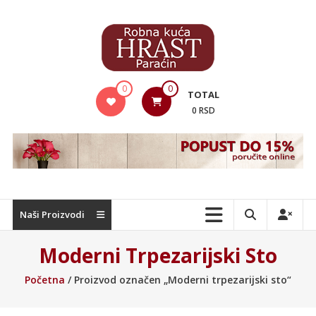
Skip
to
content
Hrast
0
0
TOTAL
Nameštaj
0 RSD
Naši Proizvodi
Moderni Trpezarijski Sto
Početna
/ Proizvod označen „Moderni trpezarijski sto“