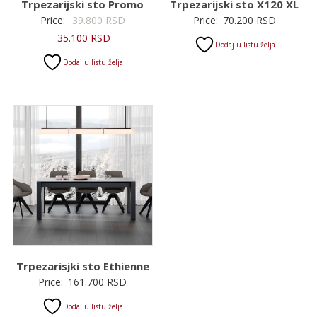
Trpezarijski sto Promo
Trpezarijski sto X120 XL
Originalna
Price:
39.800
RSD
Price:
70.200
RSD
Trenutna
cena
35.100
RSD
Dodaj u listu želja
cena
je
Dodaj u listu želja
je:
bila:
35.100 RSD.
39.800 RSD.
Trpezarisjki sto Ethienne
Price:
161.700
RSD
Dodaj u listu želja