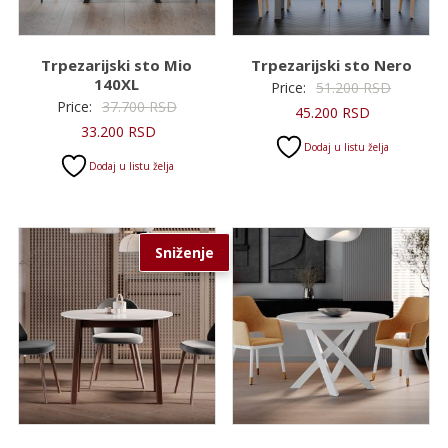
Trpezarijski sto Mio
Trpezarijski sto Nero
140XL
Original
Price:
51.200
RSD
Originalna
Price:
37.700
RSD
Trenutna
cena
45.200
RSD
Trenutna
cena
33.200
RSD
cena
je
Dodaj u listu želja
cena
je
je:
bila:
Dodaj u listu želja
je:
bila:
45.200 RSD.
51.200 R
33.200 RSD.
37.700 RSD.
Sniženje