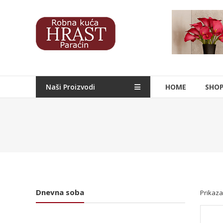
Skip
to
Hrast
content
Nameštaj
Naši Proizvodi
HOME
SHO
Dnevna soba
Prikaza