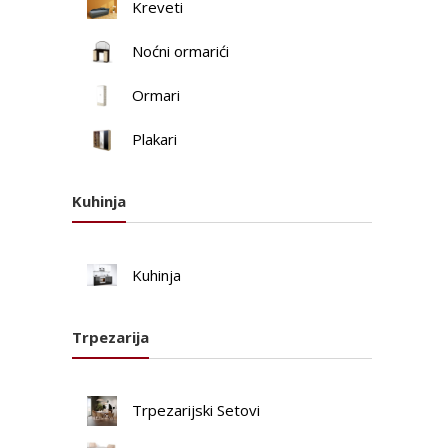
Kreveti
Noćni ormarići
Ormari
Plakari
Kuhinja
Kuhinja
Trpezarija
Trpezarijski Setovi