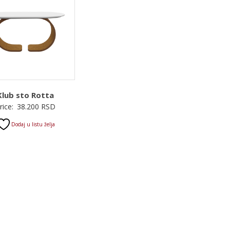
Klub sto Rotta
rice:
38.200
RSD
Dodaj u listu želja