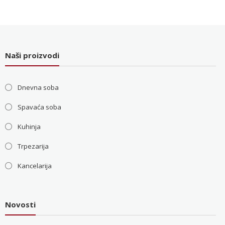
je
je:
bila:
36.000 RSD.
48.000 RSD.
Naši proizvodi
Dnevna soba
Spavaća soba
Kuhinja
Trpezarija
Kancelarija
Novosti