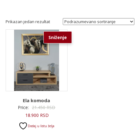
Prikazan jedan rezultat
Sniženje
Ela komoda
Originalna
Price:
21.450
RSD
Trenutna
cena
18.900
RSD
cena
je
Dodaj u listu želja
je:
bila:
18.900 RSD.
21.450 RSD.