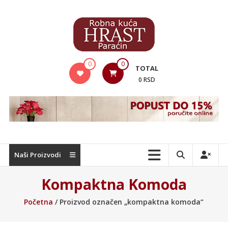
Skip
to
content
Hrast
0
0
TOTAL
Nameštaj
0 RSD
Naši Proizvodi
Kompaktna Komoda
Početna
/ Proizvod označen „kompaktna komoda“