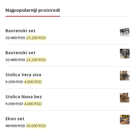
Najpopularniji proizvodi
Bastenski set
Originalna
Trenutna
32.480
RSD
23.200
RSD
cena
cena
je
je:
Bastenski set
bila:
23.200 RSD.
Originalna
Trenutna
32.480
RSD
23.200
RSD
32.480 RSD.
cena
cena
je
je:
Stolica Vera siva
bila:
23.200 RSD.
Originalna
Trenutna
5.200
RSD
4.000
RSD
32.480 RSD.
cena
cena
je
je:
Stolica Nuna bez
bila:
4.000 RSD.
Originalna
Trenutna
5.200
RSD
4.000
RSD
5.200 RSD.
cena
cena
je
je:
Ekon set
bila:
4.000 RSD.
Originalna
Trenutna
48.000
RSD
36.000
RSD
5.200 RSD.
cena
cena