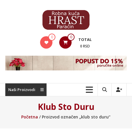
Skip
to
content
Hrast
0
0
TOTAL
Nameštaj
0 RSD
Naši Proizvodi
Klub Sto Duru
Početna
/ Proizvod označen „klub sto duru“