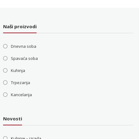
bila:
36.000 RSD.
48.000 RSD.
Naši proizvodi
Dnevna soba
Spavaća soba
Kuhinja
Trpezarija
Kancelarija
Novosti
Kuhinje – izrada