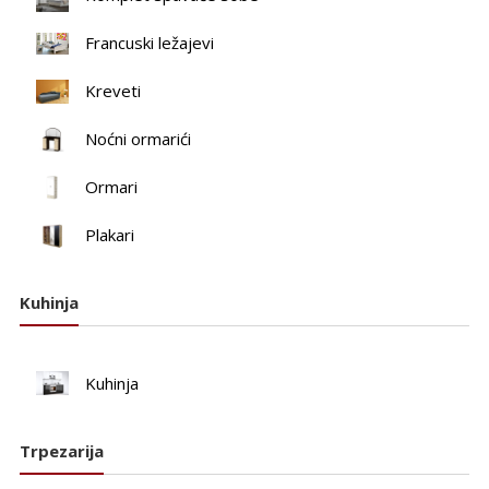
Francuski ležajevi
Kreveti
Noćni ormarići
Ormari
Plakari
Kuhinja
Kuhinja
Trpezarija