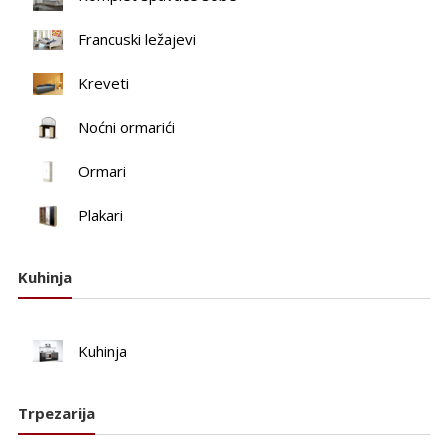
Francuski ležajevi
Kreveti
Noćni ormarići
Ormari
Plakari
Kuhinja
Kuhinja
Trpezarija