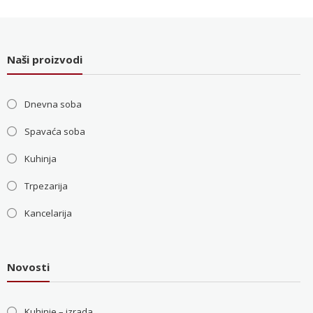
bila:
36.000 RSD.
48.000 RSD.
Naši proizvodi
Dnevna soba
Spavaća soba
Kuhinja
Trpezarija
Kancelarija
Novosti
Kuhinje – izrada