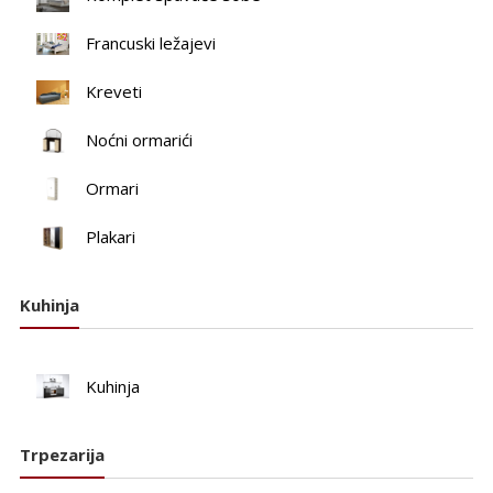
Francuski ležajevi
Kreveti
Noćni ormarići
Ormari
Plakari
Kuhinja
Kuhinja
Trpezarija