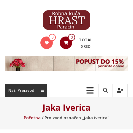
Skip
to
content
Hrast
0
0
TOTAL
Nameštaj
0 RSD
Naši Proizvodi
Jaka Iverica
Početna
/ Proizvod označen „jaka iverica“