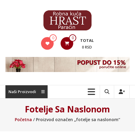
Skip
to
content
Hrast
0
0
TOTAL
Nameštaj
0 RSD
Naši Proizvodi
Fotelje Sa Naslonom
Početna
/ Proizvod označen „fotelje sa naslonom“