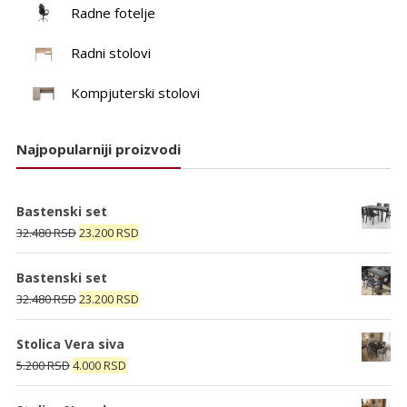
Radne fotelje
Radni stolovi
Kompjuterski stolovi
Najpopularniji proizvodi
Bastenski set
Originalna
Trenutna
32.480
RSD
23.200
RSD
cena
cena
je
je:
Bastenski set
bila:
23.200 RSD.
Originalna
Trenutna
32.480
RSD
23.200
RSD
32.480 RSD.
cena
cena
je
je:
Stolica Vera siva
bila:
23.200 RSD.
Originalna
Trenutna
5.200
RSD
4.000
RSD
32.480 RSD.
cena
cena
je
je: