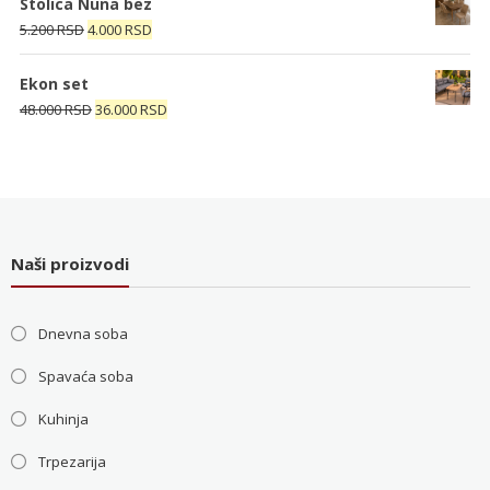
Stolica Nuna bez
bila:
4.000 RSD.
Originalna
Trenutna
5.200
RSD
4.000
RSD
5.200 RSD.
cena
cena
je
je:
Ekon set
bila:
4.000 RSD.
Originalna
Trenutna
48.000
RSD
36.000
RSD
5.200 RSD.
cena
cena
je
je:
bila:
36.000 RSD.
48.000 RSD.
Naši proizvodi
Dnevna soba
Spavaća soba
Kuhinja
Trpezarija