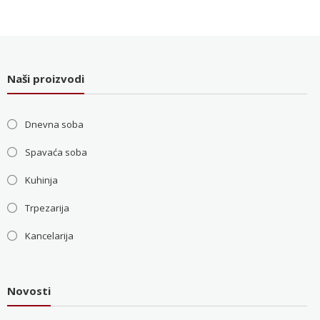
je
je:
bila:
36.000 RSD.
48.000 RSD.
Naši proizvodi
Dnevna soba
Spavaća soba
Kuhinja
Trpezarija
Kancelarija
Novosti