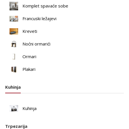
Komplet spavaće sobe
Francuski ležajevi
Kreveti
Noćni ormarići
Ormari
Plakari
Kuhinja
Kuhinja
Trpezarija