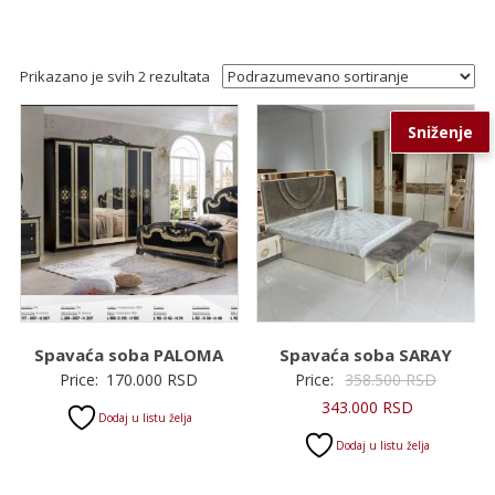
Prikazano je svih 2 rezultata
Sniženje
Spavaća soba PALOMA
Spavaća soba SARAY
Original
Price:
170.000
RSD
Price:
358.500
RSD
Trenutna
cena
343.000
RSD
Dodaj u listu želja
cena
je
Dodaj u listu želja
je:
bila:
343.000 RS
358.500