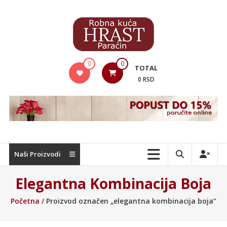
Skip
to
content
Hrast
0
0
TOTAL
Nameštaj
0 RSD
Naši Proizvodi
Elegantna Kombinacija Boja
Početna
/ Proizvod označen „elegantna kombinacija boja“