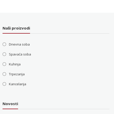
je
je:
bila:
36.000 RSD.
48.000 RSD.
Naši proizvodi
Dnevna soba
Spavaća soba
Kuhinja
Trpezarija
Kancelarija
Novosti