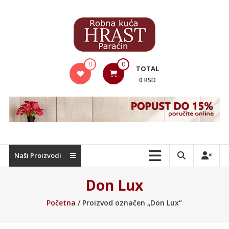
Skip
to
content
Hrast
0
0
TOTAL
Nameštaj
0 RSD
Naši Proizvodi
Don Lux
Početna
/ Proizvod označen „Don Lux“