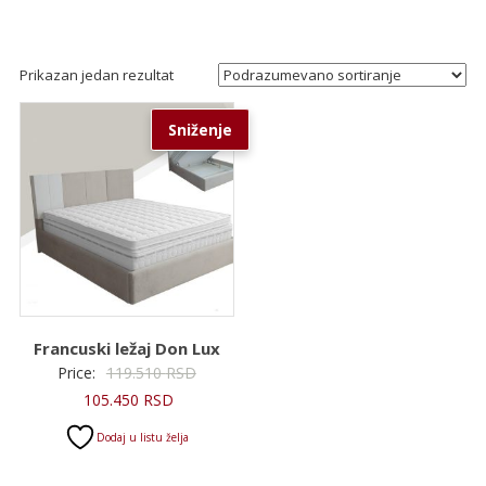
Prikazan jedan rezultat
Sniženje
Francuski ležaj Don Lux
Originalna
Price:
119.510
RSD
Trenutna
cena
105.450
RSD
cena
je
Dodaj u listu želja
je:
bila:
105.450 RSD.
119.510 RSD.