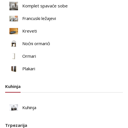
Komplet spavaće sobe
Francuski ležajevi
Kreveti
Noćni ormarići
Ormari
Plakari
Kuhinja
Kuhinja
Trpezarija