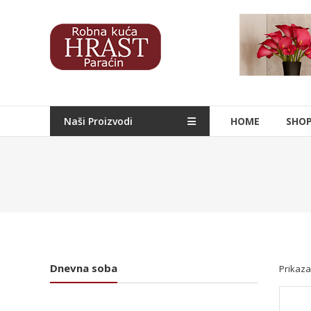
Skip
to
Hrast
content
Nameštaj
Naši Proizvodi
HOME
SHO
Dnevna soba
Prikaza