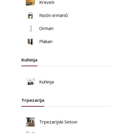
Kreveti
Noćni ormarići
Ormari
Plakari
Kuhinja
Kuhinja
Trpezarija
Trpezarijski Setovi