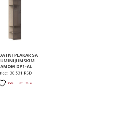
DATNI PLAKAR SA
LUMINIJUMSKIM
RAMOM DP1-AL
rice:
38.531
RSD
Dodaj u listu želja