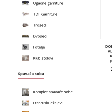
Ugaone garniture
TDF Garniture
Trosedi
Dvosedi
DO
Fotelje
A
Klub stolovi
P
Spavaća soba
Komplet spavaće sobe
Francuski ležajevi