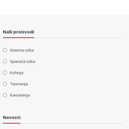
je
je:
bila:
36.000 RSD.
48.000 RSD.
Naši proizvodi
Dnevna soba
Spavaća soba
Kuhinja
Trpezarija
Kancelarija
Novosti