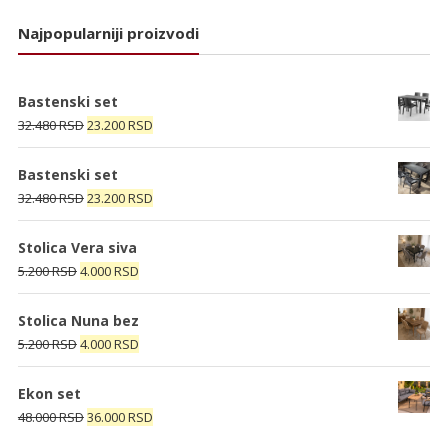
Najpopularniji proizvodi
Bastenski set
Originalna
Trenutna
32.480
RSD
23.200
RSD
cena
cena
je
je:
Bastenski set
bila:
23.200 RSD.
Originalna
Trenutna
32.480
RSD
23.200
RSD
32.480 RSD.
cena
cena
je
je:
Stolica Vera siva
bila:
23.200 RSD.
Originalna
Trenutna
5.200
RSD
4.000
RSD
32.480 RSD.
cena
cena
je
je:
Stolica Nuna bez
bila:
4.000 RSD.
Originalna
Trenutna
5.200
RSD
4.000
RSD
5.200 RSD.
cena
cena
je
je:
Ekon set
bila:
4.000 RSD.
Originalna
Trenutna
48.000
RSD
36.000
RSD
5.200 RSD.
cena
cena