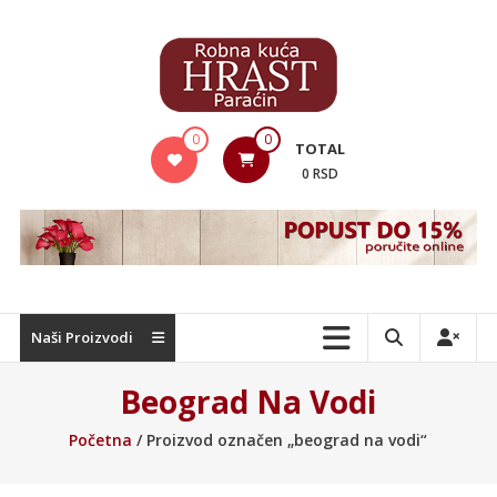
Skip
to
content
Hrast
0
0
TOTAL
Nameštaj
0 RSD
Naši Proizvodi
Beograd Na Vodi
Početna
/ Proizvod označen „beograd na vodi“