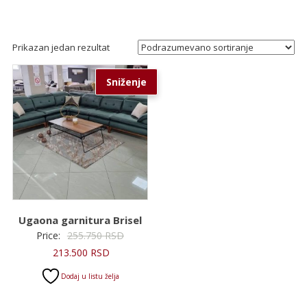
Prikazan jedan rezultat
Sniženje
Ugaona garnitura Brisel
Originalna
Price:
255.750
RSD
Trenutna
cena
213.500
RSD
cena
je
Dodaj u listu želja
je:
bila:
213.500 RSD.
255.750 RSD.