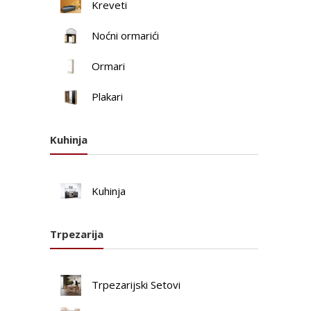
Kreveti
Noćni ormarići
Ormari
Plakari
Kuhinja
Kuhinja
Trpezarija
Trpezarijski Setovi