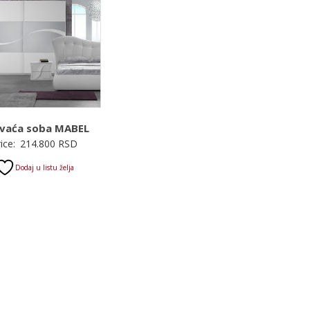
vaća soba MABEL
rice:
214.800
RSD
Dodaj u listu želja