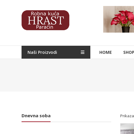
Skip
to
Hrast
content
Nameštaj
Naši Proizvodi
HOME
SHO
Dnevna soba
Prikaza